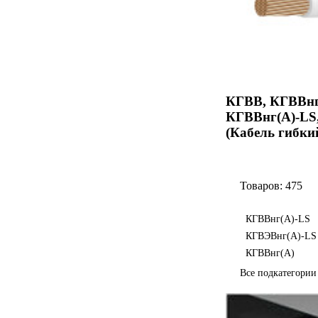
КГВВ, КГВВнг
КГВВнг(А)-LS
(Кабель гибки
Товаров: 475
КГВВнг(А)-LS
КГВЭВнг(А)-LS
КГВВнг(А)
Все подкатегори