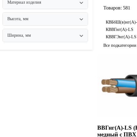
Материал изделия
Товаров: 581
Высота, мм
КВБбШ(в)нг(А)
КВВГнг(А)-LS
Ширина, мм
КВВГЭнг(А)-LS
Все подкатегори
ВВГнг(А)-LS (
медный с ПВХ 