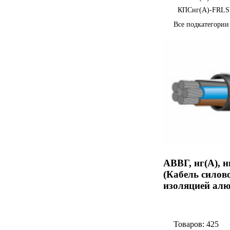
КПСнг(А)-FRL
Все подкатегори
АВВГ, нг(А), 
(Кабель силов
изоляцией ал
Товаров: 425