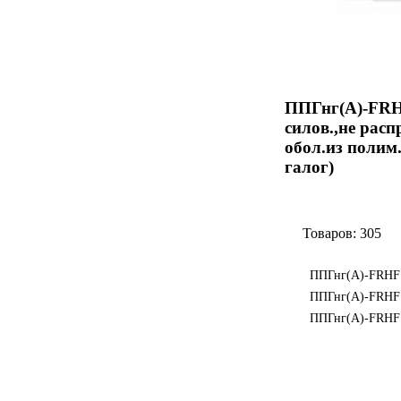
ППГнг(А)-FRHF
силов.,не распр
обол.из полим.
галог)
Товаров: 305
ППГнг(А)-FRHF 
ППГнг(А)-FRHF
ППГнг(А)-FRHF