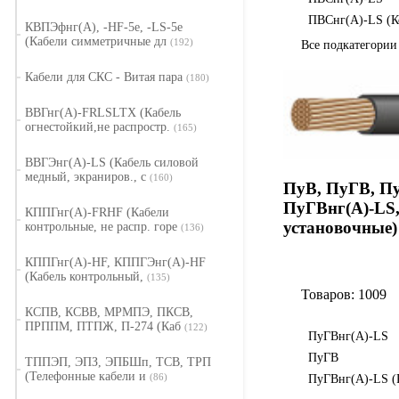
ПВСнг(А)-LS (К
КВПЭфнг(А), -HF-5e, -LS-5е
(Кабели симметричные дл
(192)
Все подкатегори
Кабели для СКС - Витая пара
(180)
ВВГнг(А)-FRLSLTX (Кабель
огнестойкий,не распростр.
(165)
ВВГЭнг(А)-LS (Кабель силовой
медный, экраниров., с
(160)
ПуВ, ПуГВ, Пу
ПуГВнг(А)-LS
КППГнг(А)-FRHF (Кабели
установочные)
контрольные, не распр. горе
(136)
КППГнг(А)-HF, КППГЭнг(А)-HF
(Кабель контрольный,
(135)
Товаров: 1009
КСПВ, КСВВ, МРМПЭ, ПКСВ,
ПРППМ, ПТПЖ, П-274 (Каб
(122)
ПуГВнг(А)-LS
ПуГВ
ТППЭП, ЭПЗ, ЭПБШп, ТСВ, ТРП
(Телефонные кабели и
(86)
ПуГВнг(А)-LS 