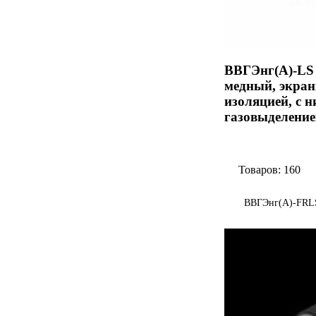
ВВГЭнг(А)-LS 
медный, экран
изоляцией, с 
газовыделение
Товаров: 160
ВВГЭнг(А)-FRL