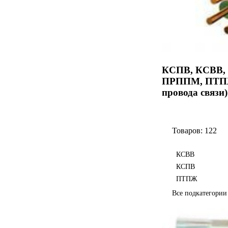
КСПВ, КСВВ,
ПРППМ, ПТПЖ,
провода связи)
Товаров: 122
КСВВ
КСПВ
ПТПЖ
Все подкатегори