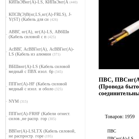
КИПвЭВнг(А)-LS, КИПвЭнг(А
(440)
КПСВ(Э)В(нг,LS,нг(А)-FRLS), J-
Y(ST) (Кабель для си
(426)
АВВГ, нг(А), нг(А)-LS, АВбШв
(Кабель силовой с п
(425)
АсВВГ, АсВВГнг(А), АсВВГнг(А)-
LS (Кабель из алюмин
(371)
ВБШвнг(А)-LS (Кабель силовой
медный с ПВХ изол. бр
(345)
ПВС, ПВСнг(
ППГнг(А)-HF (Кабель силовой
(Провода быт
медный с изол. и оболо
(325)
соединительны
NYM
(315)
ППГнг(А)-FRHF (Кабели огнест.
Товаров: 1959
силов.,не распр. гор
(305)
ПВС
ВВГнг(А)-LSLTX (Кабель силовой,
не распростр. горе
(195)
ПВСнг(А)-LS