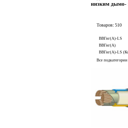
низким дымо- 
Товаров: 510
ВВГнг(А)-LS
ВВГнг(А)
ВВГнг(А)-LS (К
Все подкатегори