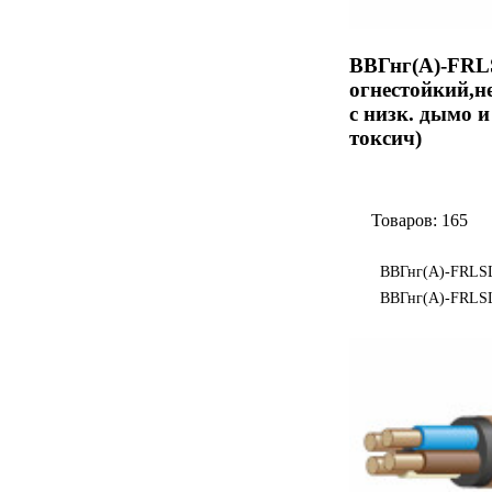
ВВГнг(А)-FRL
огнестойкий,не
с низк. дымо и
токсич)
Товаров: 165
ВВГнг(А)-FRLSL
ВВГнг(А)-FRLS