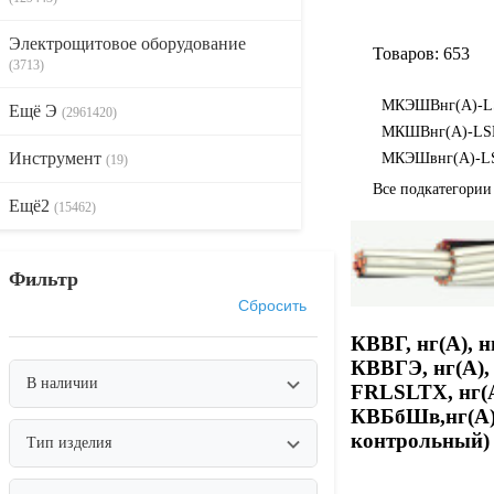
Электрощитовое оборудование
Товаров: 653
(3713)
МКЭШВнг(А)-L
Ещё Э
(2961420)
МКШВнг(А)-LS
Инструмент
МКЭШвнг(А)-L
(19)
Все подкатегори
Ещё2
(15462)
Фильтр
Сбросить
КВВГ, нг(А), н
КВВГЭ, нг(А), 
В наличии
FRLSLTX, нг(
КВБбШв,нг(А)
контрольный)
Тип изделия