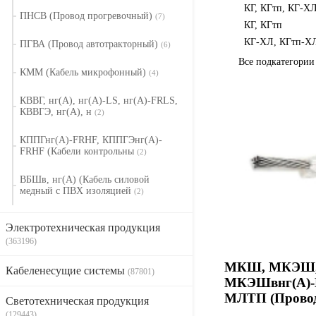
КГ, КГтп, КГ-Х
ПНСВ (Провод прогревочный)
(7)
КГ, КГтп
КГ-ХЛ, КГтп-Х
ПГВА (Провод автотракторный)
(6)
Все подкатегори
КММ (Кабель микрофонный)
(4)
КВВГ, нг(А), нг(А)-LS, нг(А)-FRLS,
КВВГЭ, нг(А), н
(2)
КППГнг(А)-FRHF, КППГЭнг(А)-
FRHF (Кабели контрольны
(2)
ВБШв, нг(А) (Кабель силовой
медный с ПВХ изоляцией
(2)
Электротехническая продукция
(363196)
МКШ, МКЭШ,
Кабеленесущие системы
(87801)
МКЭШвнг(А)-
МЛТП (Прово
Светотехническая продукция
(129443)