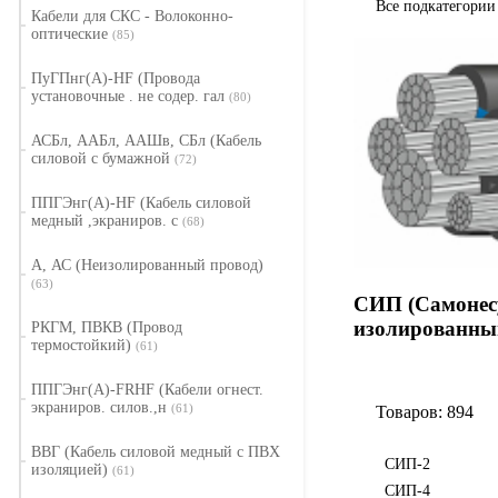
Все подкатегори
Кабели для СКС - Волоконно-
оптические
(85)
ПуГПнг(A)-HF (Провода
установочные . не содер. гал
(80)
АСБл, ААБл, ААШв, СБл (Кабель
силовой с бумажной
(72)
ППГЭнг(А)-HF (Кабель силовой
медный ,экраниров. с
(68)
А, АС (Неизолированный провод)
(63)
СИП (Самоне
изолированны
РКГМ, ПВКВ (Провод
термостойкий)
(61)
ППГЭнг(А)-FRHF (Кабели огнест.
экраниров. силов.,н
(61)
Товаров: 894
ВВГ (Кабель силовой медный с ПВХ
СИП-2
изоляцией)
(61)
СИП-4