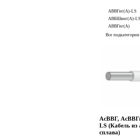
АВВГнг(А)-LS
АВБШвнг(А)-L
АВВГнг(А)
Все подкатегори
АсВВГ, АсВВГн
LS (Кабель из
сплава)