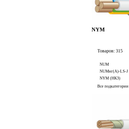
NYM
Товаров: 315
NUM
NUMнг(А)-LS-J
NYM (НКЗ)
Все подкатегори