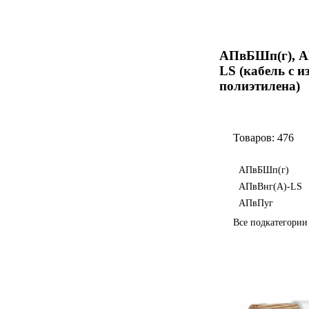
АПвБШп(г), А
LS (кабель с и
полиэтилена)
Товаров: 476
АПвБШп(г)
АПвВнг(А)-LS
АПвПуг
Все подкатегори