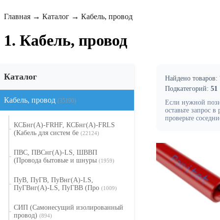
Главная
→
Каталог
→
Кабель, провод
1. Кабель, провод
Каталог
Найдено товаров:
Подкатегорий:
51
Кабель, провод
(35190)
Если нужной пози
оставьте запрос в
проверьте соседни
КСБнг(А)-FRHF, КСБнг(А)-FRLS
(Кабель для систем бе
(22124)
ПВС, ПВСнг(А)-LS, ШВВП
(Провода бытовые и шнуры
(1959)
ПуВ, ПуГВ, ПуВнг(А)-LS,
ПуГВнг(А)-LS, ПуГВВ (Про
(1009)
СИП (Самонесущий изолированный
провод)
(894)