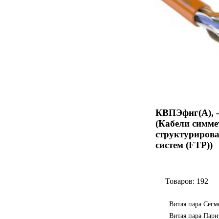
КВПЭфнг(А), -
(Кабели симме
структуриров
систем (FTP))
Товаров: 192
Витая пара Сегм
Витая пара Пари