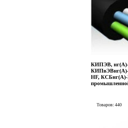
КИПЭВ, нг(А)
КИПвЭВнг(А)-
HF, КСБнг(А)-
промышленной
Товаров: 440