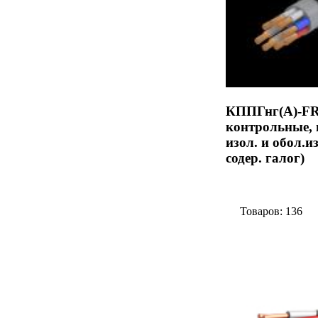
КППГнг(А)-FR
контрольные, н
изол. и обол.и
содер. галог)
Товаров: 136