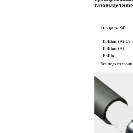
газовыделение
Товаров: 345
ВБШвнг(А)-LS
ВБШвнг(А)
ВБШв
Все подкатегори