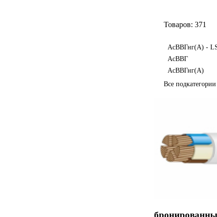
Товаров: 371
АсВВГнг(А) - L
АсВВГ
АсВВГнг(А)
Все подкатегори
бронированный