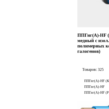
ППГнг(А)-HF (
медный с изол
полимерных ко
галогенов)
Товаров: 325
ППГнг(А)-HF (К
ППГнг(А)-HF
ППГнг(А)-HF (