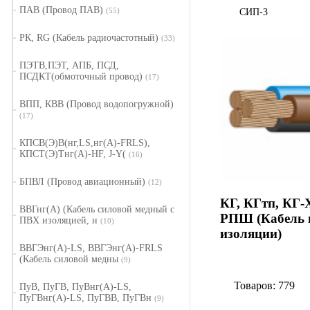
ПАВ (Провод ПАВ)
(55)
СИП-3
РК, RG (Кабель радиочастотный)
(33)
ПЭТВ,ПЭТ, АПБ, ПСД,
ПСДКТ(обмоточный провод)
(17)
ВПП, КВВ (Провод водопогружной)
(17)
КПСВ(Э)В(нг,LS,нг(А)-FRLS),
КПСТ(Э)Тнг(А)-HF, J-Y(
(16)
БПВЛ (Провод авиационный)
(12)
КГ, КГтп, КГ-
ВВГнг(А) (Кабель силовой медный с
РПШ (Кабель 
ПВХ изоляцией, н
(10)
изоляции)
ВВГЭнг(А)-LS, ВВГЭнг(А)-FRLS
(Кабель силовой медны
(9)
Товаров: 779
ПуВ, ПуГВ, ПуВнг(А)-LS,
ПуГВнг(А)-LS, ПуГВВ, ПуГВн
(9)