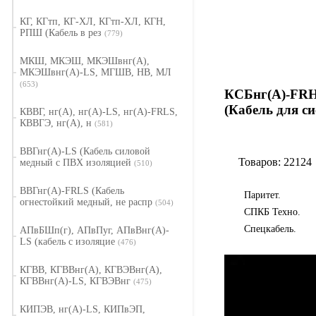
КГ, КГтп, КГ-ХЛ, КГтп-ХЛ, КГН,
РПШ (Кабель в рез
(779)
МКШ, МКЭШ, МКЭШвнг(А),
МКЭШвнг(А)-LS, МГШВ, НВ, МЛ
(653)
КСБнг(А)-FRH
(Кабель для си
КВВГ, нг(А), нг(А)-LS, нг(А)-FRLS,
КВВГЭ, нг(А), н
(581)
ВВГнг(А)-LS (Кабель силовой
Товаров: 22124
медный с ПВХ изоляцией
(510)
ВВГнг(А)-FRLS (Кабель
Паритет.
огнестойкий медный, не распр
(504)
СПКБ Техно.
Спецкабель.
АПвБШп(г), АПвПуг, АПвВнг(А)-
LS (кабель с изоляцие
(476)
КГВВ, КГВВнг(А), КГВЭВнг(А),
КГВВнг(А)-LS, КГВЭВнг
(475)
КИПЭВ, нг(А)-LS, КИПвЭП,