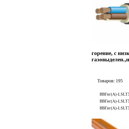
горение, с низ
газовыделен.,н
Товаров: 195
ВВГнг(А)-LSLT
ВВГнг(А)-LSLTX
ВВГнг(А)-LSLT