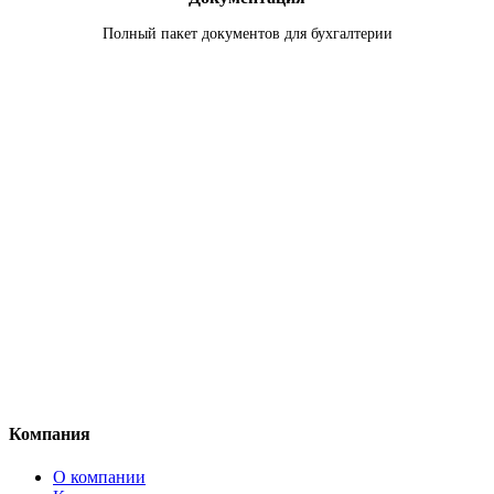
Полный пакет документов для бухгалтерии
Остались вопросы?
Напишите нам, и мы свяжемся с вами в
ближайшее время
Написать сообщение
Компания
О компании