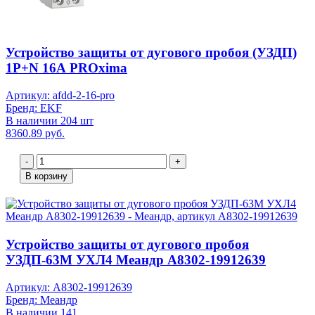
Устройство защиты от дугового пробоя (УЗДП)
1P+N 16А PROxima
Артикул: afdd-2-16-pro
Бренд: EKF
В наличии 204 шт
8360.89 руб.
-
+
В корзину
Устройство защиты от дугового пробоя
УЗДП-63М УХЛ4 Меандр A8302-19912639
Артикул: A8302-19912639
Бренд: Меандр
В наличии 141