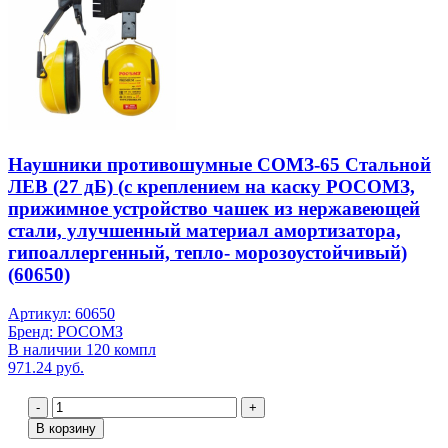
Наушники противошумные СОМЗ-65 Стальной
ЛЕВ (27 дБ) (с креплением на каску РОСОМЗ,
прижимное устройство чашек из нержавеющей
стали, улучшенный материал амортизатора,
гипоаллергенный, тепло- морозоустойчивый)
(60650)
Артикул: 60650
Бренд: РОСОМЗ
В наличии 120 компл
971.24 руб.
-
+
В корзину