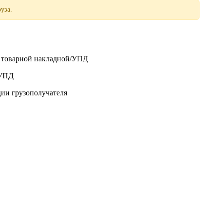
уза.
о товарной накладной/УПД
/УПД
ции грузополучателя