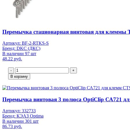
Перемычка стационарная винтовая для клеммы T
Артикул: BF-2-RTKS-S
Бренд: DKC (ДКС)
В наличии 97 шт
48.22 руб.
-
+
В корзину
Перемычка винтовая 3 полюса OptiClip СА721 дл
Артикул: 332733
Бренд: КЭАЗ Optima
В наличии 301 шт
86.73 руб.