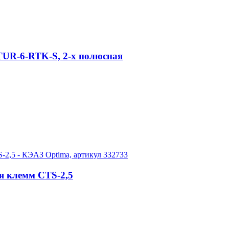
UR-6-RTK-S, 2-х полюсная
я клемм CTS-2,5