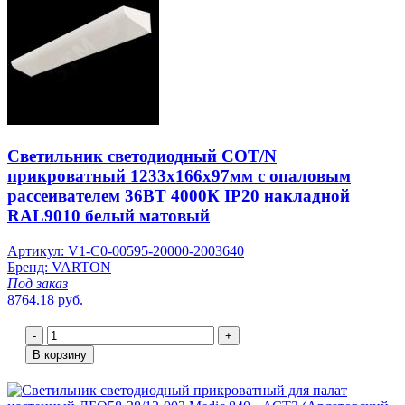
Светильник светодиодный COT/N
прикроватный 1233х166х97мм с опаловым
рассеивателем 36ВТ 4000К IP20 накладной
RAL9010 белый матовый
Артикул: V1-C0-00595-20000-2003640
Бренд: VARTON
Под заказ
8764.18 руб.
-
+
В корзину