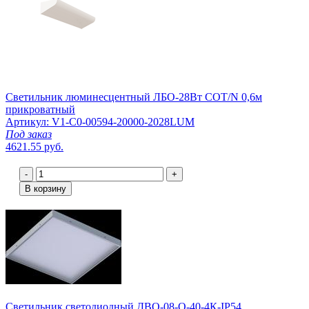
Светильник люминесцентный ЛБО-28Вт COT/N 0,6м
прикроватный
Артикул: V1-C0-00594-20000-2028LUM
Под заказ
4621.55 руб.
-
+
В корзину
Светильник светодиодный ДВО-08-О-40-4К-IP54