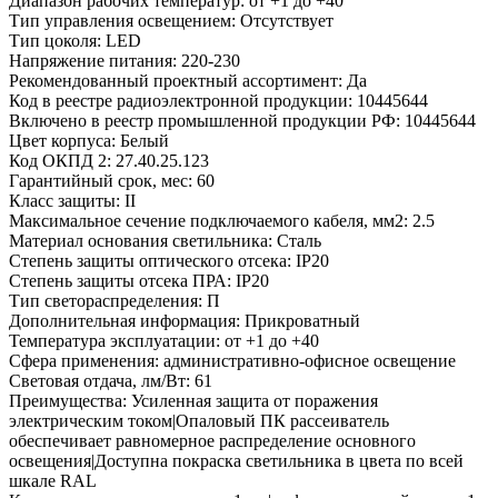
Диапазон рабочих температур:
от +1 до +40
Тип управления освещением:
Отсутствует
Тип цоколя:
LED
Напряжение питания:
220-230
Рекомендованный проектный ассортимент:
Да
Код в реестре радиоэлектронной продукции:
10445644
Включено в реестр промышленной продукции РФ:
10445644
Цвет корпуса:
Белый
Код ОКПД 2:
27.40.25.123
Гарантийный срок, мес:
60
Класс защиты:
II
Максимальное сечение подключаемого кабеля, мм2:
2.5
Материал основания светильника:
Сталь
Степень защиты оптического отсека:
IP20
Степень защиты отсека ПРА:
IP20
Тип светораспределения:
П
Дополнительная информация:
Прикроватный
Температура эксплуатации:
от +1 до +40
Сфера применения:
административно-офисное освещение
Световая отдача, лм/Вт:
61
Преимущества:
Усиленная защита от поражения
электрическим током|Опаловый ПК рассеиватель
обеспечивает равномерное распределение основного
освещения|Доступна покраска светильника в цвета по всей
шкале RAL