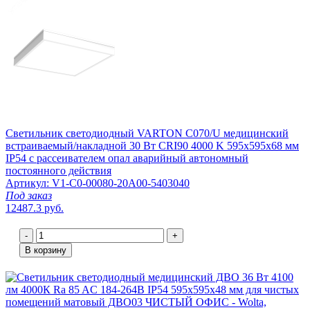
Светильник светодиодный VARTON C070/U медицинский
встраиваемый/накладной 30 Вт CRI90 4000 K 595х595х68 мм
IP54 с рассеивателем опал аварийный автономный
постоянного действия
Артикул: V1-C0-00080-20A00-5403040
Под заказ
12487.3 руб.
-
+
В корзину