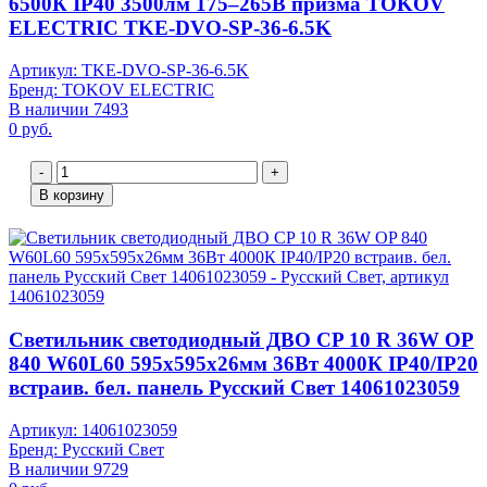
6500К IP40 3500лм 175–265В призма TOKOV
ELECTRIC TKE-DVO-SP-36-6.5K
Артикул: TKE-DVO-SP-36-6.5K
Бренд: TOKOV ELECTRIC
В наличии 7493
0 руб.
-
+
В корзину
Светильник светодиодный ДВО CP 10 R 36W OP
840 W60L60 595х595х26мм 36Вт 4000К IP40/IP20
встраив. бел. панель Русский Свет 14061023059
Артикул: 14061023059
Бренд: Русский Свет
В наличии 9729