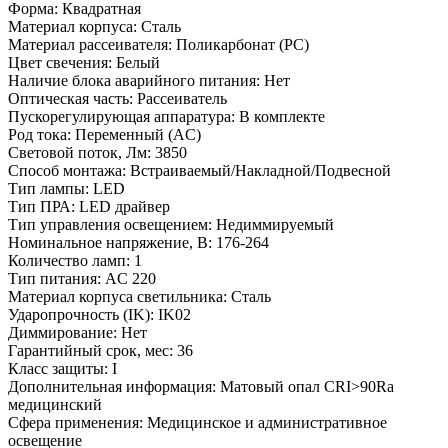
Форма:
Квадратная
Материал корпуса:
Сталь
Материал рассеивателя:
Поликарбонат (PC)
Цвет свечения:
Белый
Наличие блока аварийного питания:
Нет
Оптическая часть:
Рассеиватель
Пускорегулирующая аппаратура:
В комплекте
Род тока:
Переменный (AC)
Световой поток, Лм:
3850
Способ монтажа:
Встраиваемый/Накладной/Подвесной
Тип лампы:
LED
Тип ПРА:
LED драйвер
Тип управления освещением:
Недиммируемый
Номинальное напряжение, В:
176-264
Количество ламп:
1
Тип питания:
AC 220
Материал корпуса светильника:
Сталь
Ударопрочность (IK):
IK02
Диммирование:
Нет
Гарантийный срок, мес:
36
Класс защиты:
I
Дополнительная информация:
Матовый опал CRI>90Ra
медицинский
Сфера применения:
Медицинское и административное
освещение