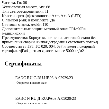
Частота, Гц:
50
Установочная высота, мм:
68
Тип светораспределения:
П
Класс энергоэффективности:
A++, A+, A (LED)
С лампой (-ми) в комплекте:
Да
Световая отдача, лм/Вт:
110
Дополнительные опции:
матовый опал CRI>90Ra
медицинский
Преимущества:
Корпус выполнен из листовой стали без
применения сварки|Низкая деградация светового потока|
Соответствует ТРТ ТС 020, 004, 037 и имеет пожарный
сертификат|Габаритная яркость менее 5000 кд/м2
Сертификаты
ЕАЭС RU С-RU.НВ93.А.02929/23
Скачать
Откроется в новом окне
ЕАЭС N RU Д-RU.РА03.А.05028/23
Скачать
Откроется в новом окне