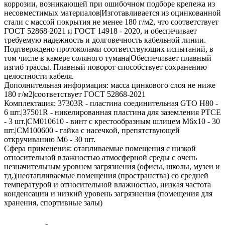
коррозии, возникающей при ошибочном подборе крепежа из
несовместимых материалов|Изготавливается из оцинкованной
стали с массой покрытия не менее 180 г/м2, что соответствует
ГОСТ 52868-2021 и ГОСТ 14918 - 2020, и обеспечивает
требуемую надежность и долговечность кабельной линии.
Подтверждено протоколами соответствующих испытаний, в
том числе в камере соляного тумана|Обеспечивает плавный
изгиб трассы. Плавный поворот способствует сохранению
целостности кабеля.
Дополнительная информация:
масса цинкового слоя не ниже
180 г/м2|cоответствует ГОСТ 52868-2021
Комплектация:
37303R - пластина соединительная GTO H80 -
6 шт.|37501R - никелированная пластина для заземления PTCE
- 3 шт.|CM010610 - винт с крестообразным шлицем М6х10 - 30
шт.|CM100600 - гайка с насечкой, препятствующей
откручиванию М6 - 30 шт.
Сфера применения:
отапливаемые помещения с низкой
относительной влажностью атмосферной среды с очень
незначительным уровнем загрязнения (офисы, школы, музеи и
тд.)|неотапливаемые помещения (пространства) со средней
температурой и относительной влажностью, низкая частота
конденсации и низкий уровень загрязнения (помещения для
хранения, спортивные залы)