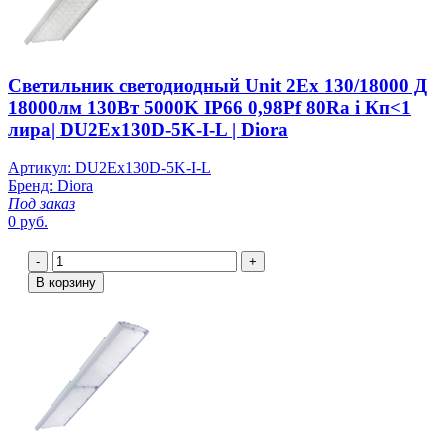
Светильник светодиодный Unit 2Ex 130/18000 Д
18000лм 130Вт 5000K IP66 0,98Pf 80Ra i Кп<1
лира| DU2Ex130D-5K-I-L | Diora
Артикул: DU2Ex130D-5K-I-L
Бренд: Diora
Под заказ
0 руб.
-
+
В корзину