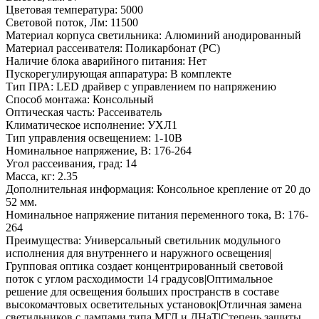
Цветовая температура:
5000
Световой поток, Лм:
11500
Материал корпуса светильника:
Алюминий анодированный
Материал рассеивателя:
Поликарбонат (PC)
Наличие блока аварийного питания:
Нет
Пускорегулирующая аппаратура:
В комплекте
Тип ПРА:
LED драйвер с управлением по напряжению
Способ монтажа:
Консольный
Оптическая часть:
Рассеиватель
Климатическое исполнение:
УХЛ1
Тип управления освещением:
1-10В
Номинальное напряжение, В:
176-264
Угол рассеивания, град:
14
Масса, кг:
2.35
Дополнительная информация:
Консольное крепление от 20 до
52 мм.
Номинальное напряжение питания переменного тока, В:
176-
264
Преимущества:
Универсальный светильник модульного
исполнения для внутреннего и наружного освещения|
Групповая оптика создает концентрированный световой
поток с углом расходимости 14 градусов|Оптимальное
решение для освещения больших пространств в составе
высокомачтовых осветительных установок|Отличная замена
светильников с лампами типа МГЛ и ДНаТ|Степень защиты