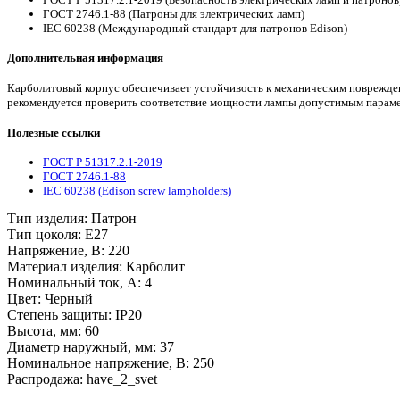
ГОСТ 2746.1-88 (Патроны для электрических ламп)
IEC 60238 (Международный стандарт для патронов Edison)
Дополнительная информация
Карболитовый корпус обеспечивает устойчивость к механическим поврежден
рекомендуется проверить соответствие мощности лампы допустимым параме
Полезные ссылки
ГОСТ Р 51317.2.1-2019
ГОСТ 2746.1-88
IEC 60238 (Edison screw lampholders)
Тип изделия:
Патрон
Тип цоколя:
E27
Напряжение, В:
220
Материал изделия:
Карболит
Номинальный ток, А:
4
Цвет:
Черный
Степень защиты:
IP20
Высота, мм:
60
Диаметр наружный, мм:
37
Номинальное напряжение, В:
250
Распродажа:
have_2_svet