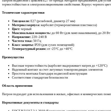
Патрон подвесной с цоколем Е27 от бренда Navigator предназначен для уст
термостойкостью и электроизоляционными свойствами. Корпус черного цвет
Технические характеристики
Тип цоколя:
E27 (резьбовой, диаметр 27 мм)
Материал корпуса:
карболит (термореактивная пластмасса)
Цвет:
черный
Максимальная мощность:
до 60 Вт (для ламп накаливания), до 20 Вт
Напряжение:
220–240 В
Частота тока:
50 Гц
Класс защиты:
IP20 (для сухих помещений)
Температурный режим:
от -25°C до +40°C
Преимущества
Высокая термостойкость (карболит выдерживает нагрев до +120°C)
Надежный контакт за счет латунных токопроводящих элементов
Простота монтажа благодаря подвесной конструкции
Соответствие стандартам безопасности
Область применения
Патрон подходит для использования в жилых, офисных и коммерческих помещ
Нормативные документы и стандарты
ГОСТ Р 51317.2.1-2019 (Безопасность электрических ламп и патронов