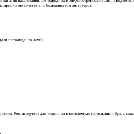
ановки ламп накаливания, светодиодных и энергосберегающих ламп в подвесны
а гармонично сочетается с большинством интерьеров.
 (для светодиодных ламп)
ениях. Рекомендуется для подвесных и потолочных светильников, бра, а такж
)