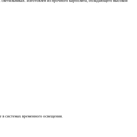
х светильниках. Изготовлен из прочного карболита, обладающего высокой
е в системах временного освещения.