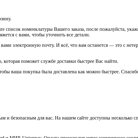
рзину.
рьте список номенклатуры Вашего заказа, после пожалуйста, ука
жется с вами, чтобы уточнить все детали.
ами электронную почту. И всё, что вам останется — это с нетер
 которая поможет службе доставки быстрее Вас найти.
тобы ваша покупка была доставлена как можно быстрее. Спасибо
м и безопасным для вас. На нашем сайте доступны несколько с
d и МИР, Unionpay. Оплата происходит через защищенное соеди