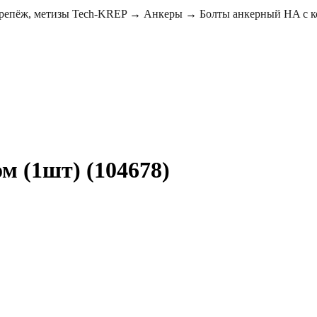
репёж, метизы Tech-KREP
→
Анкеры
→
Болты анкерный HA с 
м (1шт) (104678)