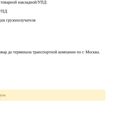
о товарной накладной/УПД
/УПД
ции грузополучателя
р до терминала транспортной компании по г. Москва.
уза.