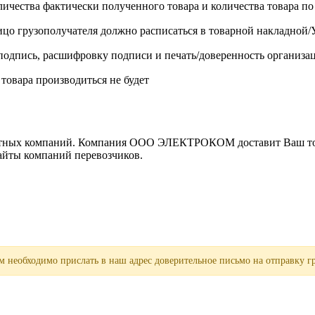
личества фактически полученного товара и количества товара п
лицо грузополучателя должно расписаться в товарной накладной
одпись, расшифровку подписи и печать/доверенность организа
 товара производиться не будет
ортных компаний. Компания ООО ЭЛЕКТРОКОМ доставит Ваш това
сайты компаний перевозчиков.
 необходимо прислать в наш адрес доверительное письмо на отправку гр