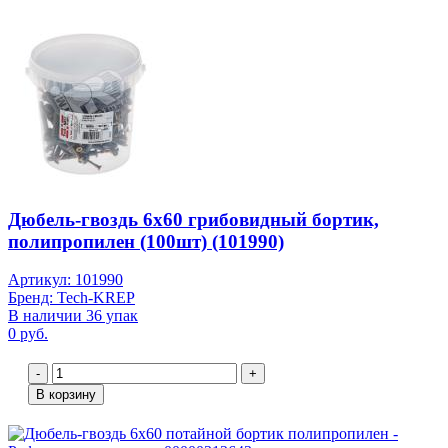
Дюбель-гвоздь 6х60 грибовидный бортик,
полипропилен (100шт) (101990)
Артикул: 101990
Бренд: Tech-KREP
В наличии 36 упак
0 руб.
-
+
В корзину