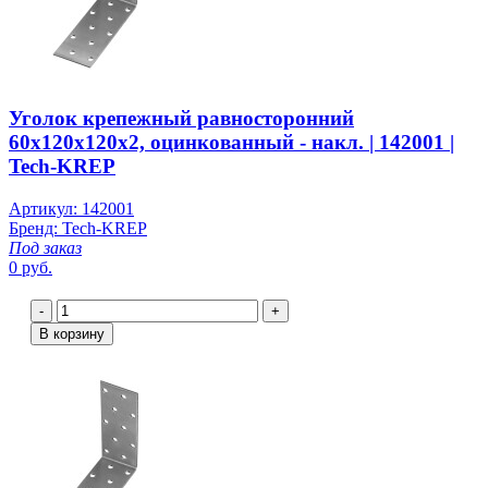
Уголок крепежный равносторонний
60х120х120х2, оцинкованный - накл. | 142001 |
Tech-KREP
Артикул: 142001
Бренд: Tech-KREP
Под заказ
0 руб.
-
+
В корзину