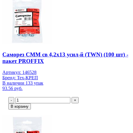
Саморез СММ св 4,2х13 усил-й (TWN) (100 шт) -
пакет PROFFIX
Артикул: 146528
Бренд: Тех-КРЕП
В наличии 133 упак
93.56 руб.
-
+
В корзину