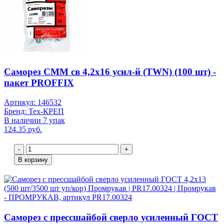
Саморез СММ св 4,2х16 усил-й (TWN) (100 шт) -
пакет PROFFIX
Артикул: 146532
Бренд: Тех-КРЕП
В наличии 7 упак
124.35 руб.
-
+
В корзину
Саморез с прессшайбой сверло усиленный ГОСТ