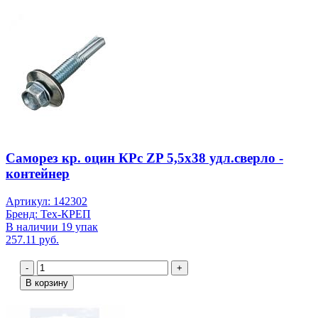
Саморез кр. оцин КРс ZP 5,5х38 удл.сверло -
контейнер
Артикул: 142302
Бренд: Тех-КРЕП
В наличии 19 упак
257.11 руб.
-
+
В корзину