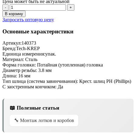
Цена может быть не актуальной
-
+
В корзину
Запросить оптовую цену
Основные характеристики
Артикул:
140373
Бренд:
Tech-KREP
Единица измерения:
упак.
Материал:
Сталь
Форма головки:
Потайная (утопленная) головка
Диаметр резьбы:
3.8 мм
Длина:
16 мм
Тип шлица (система завинчивания):
Крест. шлиц PH (Phillips)
С заостренным кончиком:
Да
📖 Полезные статьи
🔧 Монтаж лотков и коробов