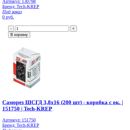
Артикул: 130798
Бренд: Tech-KREP
Под заказ
0 руб.
-
+
В корзину
Саморез ШСГД 3,8х16 (200 шт) - коробка с ок. |
151750 | Tech-KREP
Артикул: 151750
Бренд: Tech-KREP