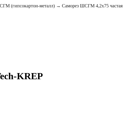
ГМ (гипсокартон-металл)
→
Саморез ШСГМ 4,2х75 частая
 Tech-KREP