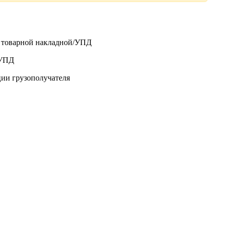
о товарной накладной/УПД
/УПД
ции грузополучателя