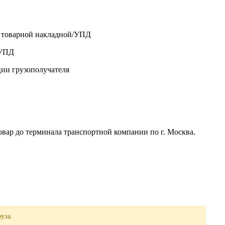
о товарной накладной/УПД
/УПД
ции грузополучателя
р до терминала транспортной компании по г. Москва.
уза.