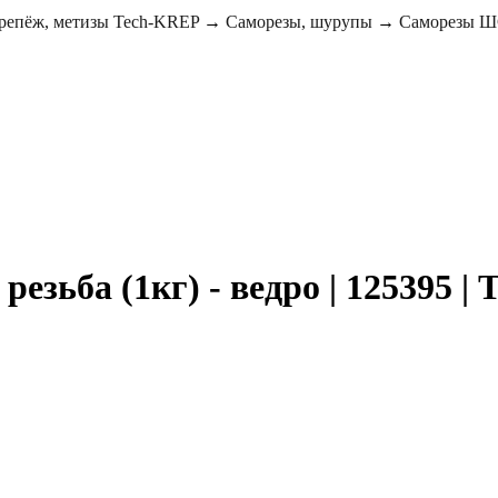
репёж, метизы Tech-KREP
→
Саморезы, шурупы
→
Саморезы ШС
езьба (1кг) - ведро | 125395 |