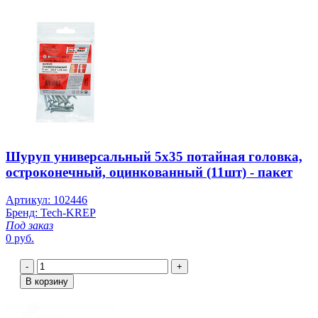
Шуруп универсальный 5х35 потайная головка,
остроконечный, оцинкованный (11шт) - пакет
Артикул: 102446
Бренд: Tech-KREP
Под заказ
0 руб.
-
+
В корзину