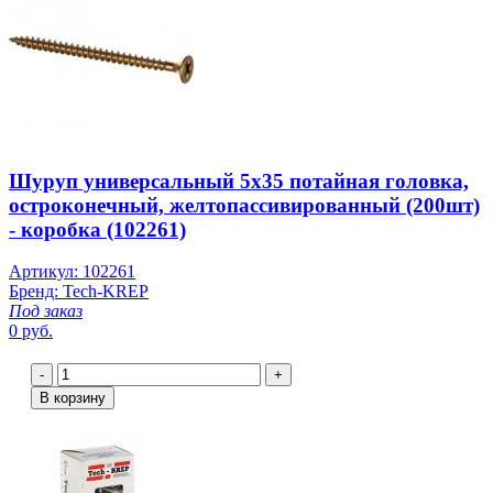
Шуруп универсальный 5х35 потайная головка,
остроконечный, желтопассивированный (200шт)
- коробка (102261)
Артикул: 102261
Бренд: Tech-KREP
Под заказ
0 руб.
-
+
В корзину