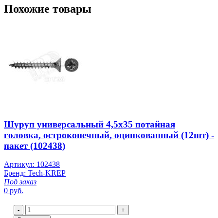
Похожие товары
Шуруп универсальный 4,5х35 потайная
головка, остроконечный, оцинкованный (12шт) -
пакет (102438)
Артикул: 102438
Бренд: Tech-KREP
Под заказ
0 руб.
-
+