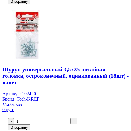
В корзину
Шуруп универсальный 3,5х35 потайная
головка, остроконечный, оцинкованный (18шт) -
пакет
Артикул: 102420
Бренд: Tech-KREP
Под заказ
0 руб.
-
+
В корзину