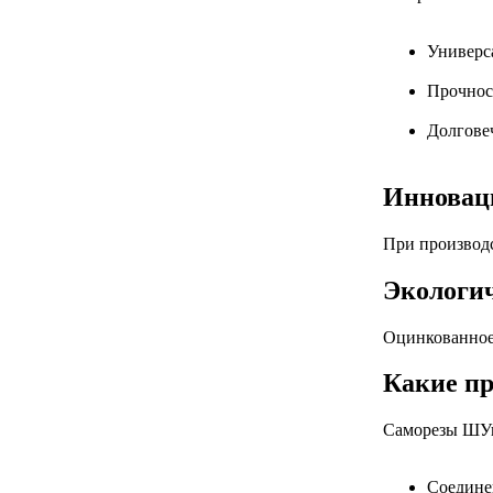
Универса
Прочност
Долговеч
Инновац
При производ
Экологи
Оцинкованное
Какие пр
Саморезы ШУц
Соедине