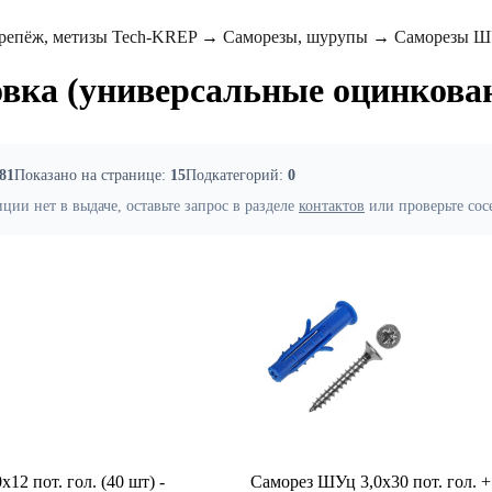
репёж, метизы Tech-KREP
→
Саморезы, шурупы
→
Саморезы ШУ
вка (универсальные оцинкова
81
Показано на странице:
15
Подкатегорий:
0
ии нет в выдаче, оставьте запрос в разделе
контактов
или проверьте сос
12 пот. гол. (40 шт) -
Саморез ШУц 3,0х30 пот. гол. 