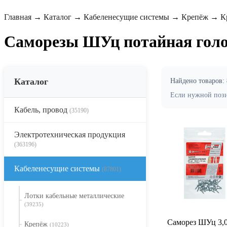
Главная
→
Каталог
→
Кабеленесущие системы
→
Крепёж
→
К
Саморезы ШУц потайная голо
Каталог
Найдено товаров:
Если нужной позиц
Кабель, провод
(35190)
Электротехническая продукция
(363196)
Кабеленесущие системы
(87801)
Лотки кабельные металлические
(39235)
Саморез ШУц 3,0х
Крепёж
(10223)