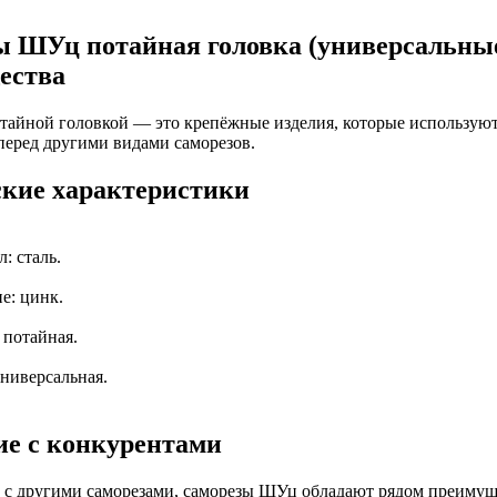
 ШУц потайная головка (универсальные
ества
тайной головкой — это крепёжные изделия, которые используют
еред другими видами саморезов.
кие характеристики
: сталь.
е: цинк.
 потайная.
универсальная.
е с конкурентами
 с другими саморезами, саморезы ШУц обладают рядом преимущ