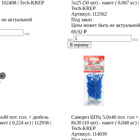
 | 102408 | Tech-KREP
5х25 (50 шт) - пакет ( 0,067 кг) |
Tech-KREP
Артикул: 112562
 не актуальной
Под заказ
Цена может быть не актуально
69,92 ₽
В корзину
х40 пот. гол. + дюбель
Саморез ШУц 5,0х40 пот. гол +
кет ( 0,224 кг) | 112936 |
8х30 (10 шт) - пакет ( 0,048 кг) |
Tech-KREP
Артикул: 114039
Под заказ