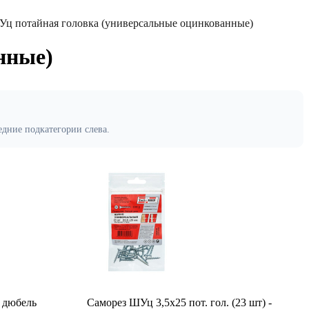
ц потайная головка (универсальные оцинкованные)
нные)
едние подкатегории слева.
+ дюбель
Саморез ШУц 3,5х25 пот. гол. (23 шт) -