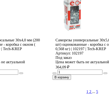
сальные 30х4,0 мм (200
Саморезы универсальные 30х5,
 - коробка с окном (
шт) оцинкованные - коробка с о
0 | Tech-KREP
0,568 кг) | 102197 | Tech-KREP
Артикул: 102197
Под заказ
 не актуальной
Цена может быть не актуально
364,09 ₽
В корзину
1
2
...
5