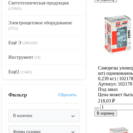
Светотехническая продукция
(129443)
Электрощитовое оборудование
(3713)
Ещё Э
(2961420)
Инструмент
(19)
Саморезы универ
Ещё2
(15462)
шт) оцинкованные
0,239 кг) | 10217
Артикул: 102178
Под заказ
Фильтр
Цена может быть
Сбросить
218,03 ₽
В корзину
В наличии
Форма головки