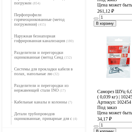
погружен
(854)
Цена может быть
261,12 ₽
Перфопрофили
горячеоцинкованные (метод
В корзину
погружения)
(415)
Наружная безнапорная
гофрированная канализация
(180)
Разделители и перегородки
оцинкованные (метод Сенд
(152)
Системы для прокладки кабеля в
полах, напольные лю
(32)
Разделители и перегородки из
нержавеющей стали INO
(17)
Саморез ШУц 6,0х
( 0,039 кг) | 102
Артикул: 102454
Кабельные каналы и колонны
(7)
Под заказ
Цена может быть
Детали трубопроводов
оцинкованные, приварные для с
34,17 ₽
(4)
В корзину