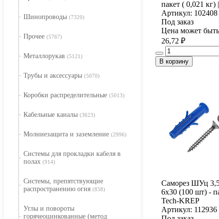
пакет ( 0,021 кг)
Артикул: 102408
Шинопроводы
(7320)
Под заказ
Цена может быть
Прочее
(5767)
26,72 ₽
Металлорукав
(5121)
В корзину
Трубы и аксессуары
(5070)
Коробки распределительные
(5013)
Кабельные каналы
(3623)
Молниезащита и заземление
(2996)
Системы для прокладки кабеля в
полах
(914)
Системы, препятствующие
Саморез ШУц 3,5
распространению огня
(858)
6х30 (100 шт) - па
Tech-KREP
Углы и повороты
Артикул: 112936
горячеоцинкованные (метод
Под заказ