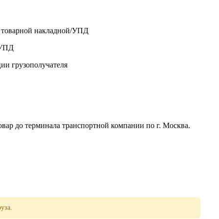
о товарной накладной/УПД
/УПД
ции грузополучателя
р до терминала транспортной компании по г. Москва.
уза.