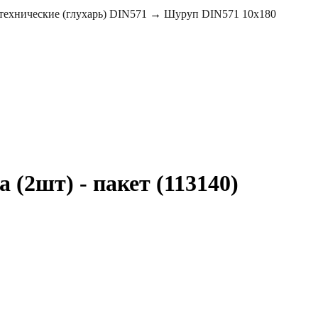
ехнические (глухарь) DIN571
→
Шуруп DIN571 10х180
(2шт) - пакет (113140)