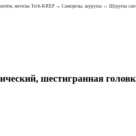
репёж, метизы Tech-KREP
→
Саморезы, шурупы
→
Шурупы сант
ческий, шестигранная головка 