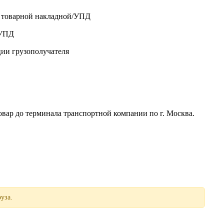
о товарной накладной/УПД
/УПД
ции грузополучателя
р до терминала транспортной компании по г. Москва.
уза.