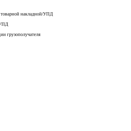
о товарной накладной/УПД
/УПД
ции грузополучателя