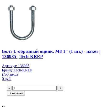
Болт U-образный оцинк. M8 1" (1 шт.) - пакет |
136985 | Tech-KREP
Артикул: 136985
Бренд: Tech-KREP
Под заказ
0 руб.
-
+
В корзину