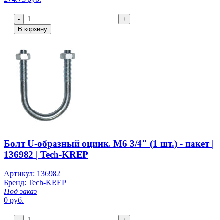
-
+
В корзину
Болт U-образный оцинк. M6 3/4" (1 шт.) - пакет |
136982 | Tech-KREP
Артикул: 136982
Бренд: Tech-KREP
Под заказ
0 руб.
-
+