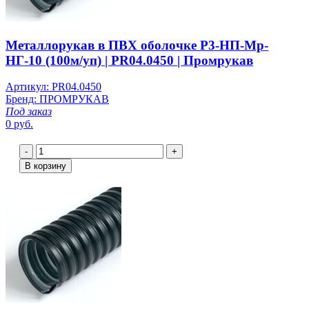
Металлорукав в ПВХ оболочке Р3-НП-Мр-
НГ-10 (100м/уп) | PR04.0450 | Промрукав
Артикул: PR04.0450
Бренд: ПРОМРУКАВ
Под заказ
0 руб.
-
+
В корзину