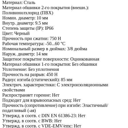
Материал:
Сталь
Материал обшивки 2-го покрытия (внешн.):
Поливинилхлорид (ПВХ)
Номин. диаметр:
10 мм
Внутр. диаметр:
9.5 мм
Степень защиты (IP):
IP66
Цвет:
Черный
Прочность при сжатии:
750 Н
Рабочая температура:
-50...60 °C
Номинальный размер в дюймах:
3/8 дюйма
Наруж. диаметр:
14 мм
Защитное покрытие поверхности:
Оцинкованная
Материал обшивки 1-го покрытия:
Без обшивки
Уплотнение:
Без уплотнения
Прочность на разрыв:
450 Н
Радиус изгиба (статический):
85 мм
Электрич. характеристики:
С электроизоляционными
свойствами
Распространяет горение:
Нет
Подходит для взрывоопасных сред:
Нет
Прочность (сопротивление) при изгибе:
Эластичный/
податливый (-ая)
Утвержд. в соотв. с DIN EN 61386-23:
Нет
Утвержд. в соотв. с BWB:
Нет
Утвержд. в соотв. с VDE-EMV/emc:
Нет