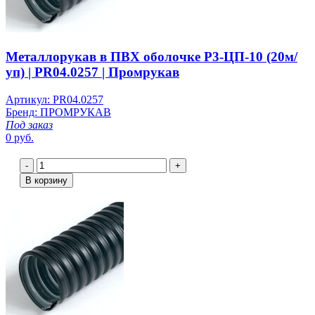
Металлорукав в ПВХ оболочке Р3-ЦП-10 (20м/
уп) | PR04.0257 | Промрукав
Артикул: PR04.0257
Бренд: ПРОМРУКАВ
Под заказ
0 руб.
-
+
В корзину