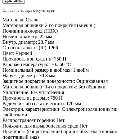
Доставка
Описание товара отсутствует.
Материал:
Сталь
Материал обшивки 2-го покрытия (внешн.):
Поливинилхлорид (ПВХ)
Номин. диаметр:
25 мм
Внутр. диаметр:
23.7 мм
Степень защиты (IP):
IP66
Цвет:
Черный
Прочность при сжатии:
750 Н
Рабочая температура:
-70...60 °C
Номинальный размер в дюймах:
1 дюйм
Наруж. диаметр:
30.8 мм
Защитное покрытие поверхности:
Оцинкованная
Материал обшивки 1-го покрытия:
Без обшивки
Уплотнение:
Без уплотнения
Прочность на разрыв:
750 Н
Радиус изгиба (статический):
170 мм
Электрич. характеристики:
С электроизоляционными
свойствами
Распространяет горение:
Нет
Подходит для взрывоопасных сред:
Нет
Прочность (сопротивление) при изгибе:
Эластичный/
податливый (-ая)