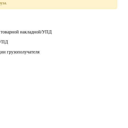
уза.
о товарной накладной/УПД
/УПД
ции грузополучателя