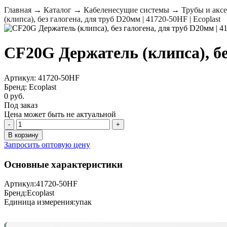
Главная
→
Каталог
→
Кабеленесущие системы
→
Трубы и акс
(клипса), без галогена, для труб D20мм | 41720-50HF | Ecoplast
CF20G Держатель (клипса), без
Артикул: 41720-50HF
Бренд: Ecoplast
0 руб.
Под заказ
Цена может быть не актуальной
-
+
В корзину
Запросить оптовую цену
Основные характеристики
Артикул:
41720-50HF
Бренд:
Ecoplast
Единица измерения:
упак