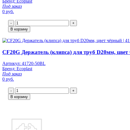
Бренд: Ecoplast
Под заказ
0 руб.
-
+
В корзину
CF20G Держатель (клипса) для труб D20мм, цвет ч
Артикул: 41720-50BL
Бренд: Ecoplast
Под заказ
0 руб.
-
+
В корзину