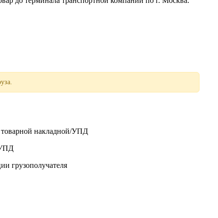
р до терминала транспортной компании по г. Москва.
уза.
о товарной накладной/УПД
/УПД
ции грузополучателя