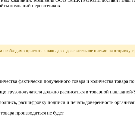
ортных компаний. Компания ООО ЭЛЕКТРОКОМ доставит Ваш това
сайты компаний перевозчиков.
 необходимо прислать в наш адрес доверительное письмо на отправку гр
личества фактически полученного товара и количества товара п
лицо грузополучателя должно расписаться в товарной накладной
одпись, расшифровку подписи и печать/доверенность организа
 товара производиться не будет