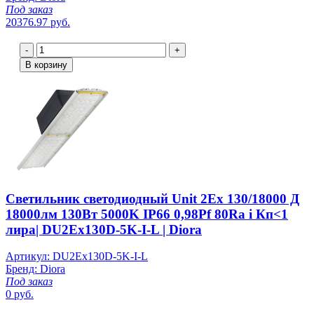
Под заказ
20376.97 руб.
-
+
В корзину
Светильник светодиодный Unit 2Ex 130/18000 Д
18000лм 130Вт 5000K IP66 0,98Pf 80Ra i Кп<1
лира| DU2Ex130D-5K-I-L | Diora
Артикул: DU2Ex130D-5K-I-L
Бренд: Diora
Под заказ
0 руб.