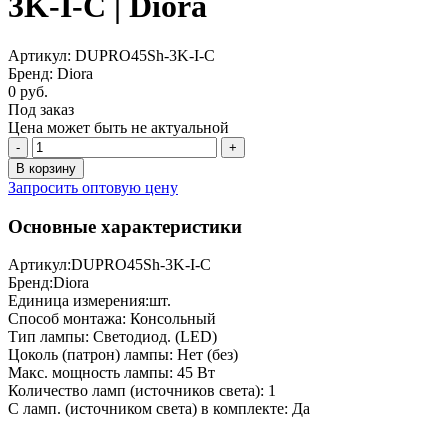
3K-I-C | Diora
Артикул: DUPRO45Sh-3K-I-C
Бренд: Diora
0 руб.
Под заказ
Цена может быть не актуальной
-
+
В корзину
Запросить оптовую цену
Основные характеристики
Артикул:
DUPRO45Sh-3K-I-C
Бренд:
Diora
Единица измерения:
шт.
Способ монтажа:
Консольный
Тип лампы:
Светодиод. (LED)
Цоколь (патрон) лампы:
Нет (без)
Макс. мощность лампы:
45 Вт
Количество ламп (источников света):
1
С ламп. (источником света) в комплекте:
Да