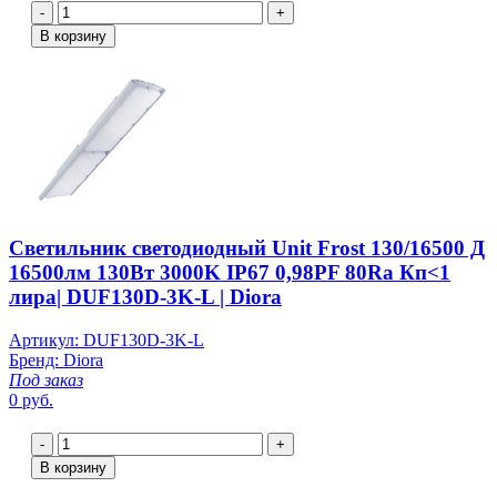
-
+
В корзину
Светильник светодиодный Unit Frost 130/16500 Д
16500лм 130Вт 3000K IP67 0,98PF 80Ra Кп<1
лира| DUF130D-3K-L | Diora
Артикул: DUF130D-3K-L
Бренд: Diora
Под заказ
0 руб.
-
+
В корзину