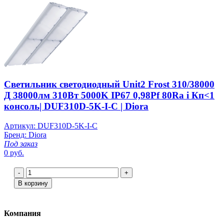
Светильник светодиодный Unit2 Frost 310/38000
Д 38000лм 310Вт 5000K IP67 0,98Pf 80Ra i Кп<1
консоль| DUF310D-5K-I-C | Diora
Артикул: DUF310D-5K-I-C
Бренд: Diora
Под заказ
0 руб.
-
+
В корзину
Компания