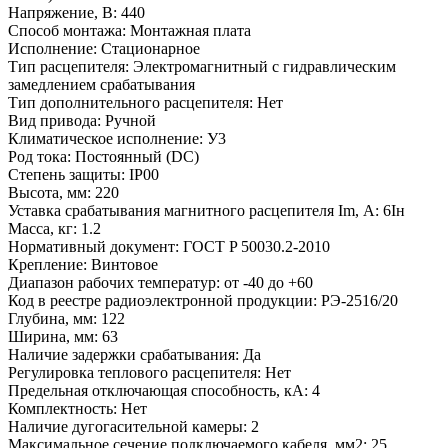
Напряжение, В:
440
Способ монтажа:
Монтажная плата
Исполнение:
Стационарное
Тип расцепителя:
Электромагнитный с гидравлическим
замедлением срабатывания
Тип дополнительного расцепителя:
Нет
Вид привода:
Ручной
Климатическое исполнение:
У3
Род тока:
Постоянный (DC)
Степень защиты:
IP00
Высота, мм:
220
Уставка срабатывания магнитного расцепителя Im, А:
6Iн
Масса, кг:
1.2
Нормативный документ:
ГОСТ P 50030.2-2010
Крепление:
Винтовое
Диапазон рабочих температур:
от -40 до +60
Код в реестре радиоэлектронной продукции:
РЭ-2516/20
Глубина, мм:
122
Ширина, мм:
63
Наличие задержки срабатывания:
Да
Регулировка теплового расцепителя:
Нет
Предельная отключающая способность, кA:
4
Комплектность:
Нет
Наличие дугогасительной камеры:
2
Максимальное сечение подключаемого кабеля, мм2:
25