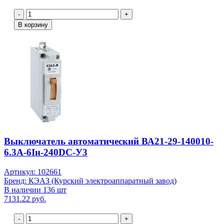
-
+
В корзину
Выключатель автоматический ВА21-29-140010-
6.3А-6Iн-240DC-У3
Артикул: 102661
Бренд: КЭАЗ (Курский электроаппаратный завод)
В наличии 136 шт
7131.22 руб.
-
+