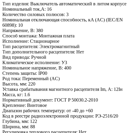
Тип изделия:
Выключатель автоматический в литом корпусе
Номинальный ток,А:
16
Количество силовых полюсов:
3
Номинальная отключающая способность, кA (AC) (IEC/EN
60898):
10
Напряжение, В:
380
Способ монтажа:
Монтажная плата
Исполнение:
Стационарное
Тип расцепителя:
Электромагнитный
Тип дополнительного расцепителя:
Нет
Вид привода:
Ручной
Климатическое исполнение:
У3
Номинальное напряжение, В:
400
Степень защиты:
IP00
Род тока:
Переменный (AC)
Высота, мм:
220
Уставка срабатывания магнитного расцепителя Im, А:
12Iн
Масса, кг:
1.6
Нормативный документ:
ГОСТ P 50030.2-2010
Крепление:
Винтовое
Диапазон рабочих температур:
от -40 до +60
Код в реестре радиоэлектронной продукции:
РЭ-2516/20
Глубина, мм:
122
Ширина, мм:
88
Регулировка теплового расцепителя:
Нет