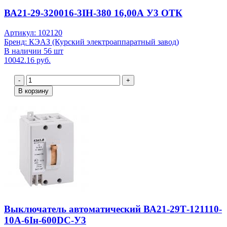
ВА21-29-320016-3IН-380 16,00А У3 ОТК
Артикул: 102120
Бренд: КЭАЗ (Курский электроаппаратный завод)
В наличии 56 шт
10042.16 руб.
-
+
В корзину
Выключатель автоматический ВА21-29Т-121110-
10А-6Iн-600DC-У3