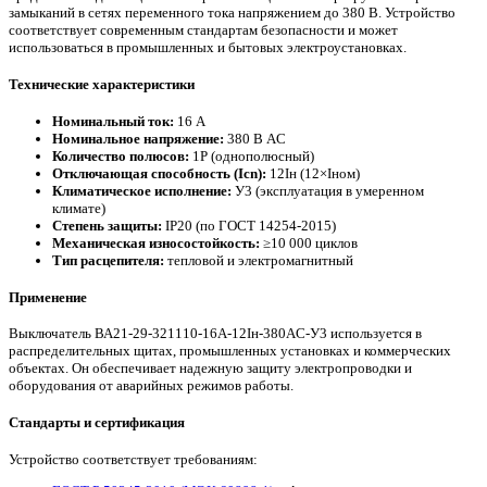
замыканий в сетях переменного тока напряжением до 380 В. Устройство
соответствует современным стандартам безопасности и может
использоваться в промышленных и бытовых электроустановках.
Технические характеристики
Номинальный ток:
16 А
Номинальное напряжение:
380 В AC
Количество полюсов:
1P (однополюсный)
Отключающая способность (Icn):
12Iн (12×Iном)
Климатическое исполнение:
У3 (эксплуатация в умеренном
климате)
Степень защиты:
IP20 (по ГОСТ 14254-2015)
Механическая износостойкость:
≥10 000 циклов
Тип расцепителя:
тепловой и электромагнитный
Применение
Выключатель ВА21-29-321110-16А-12Iн-380AC-У3 используется в
распределительных щитах, промышленных установках и коммерческих
объектах. Он обеспечивает надежную защиту электропроводки и
оборудования от аварийных режимов работы.
Стандарты и сертификация
Устройство соответствует требованиям: