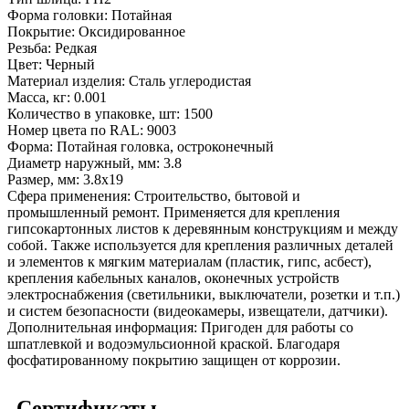
Форма головки:
Потайная
Покрытие:
Оксидированное
Резьба:
Редкая
Цвет:
Черный
Материал изделия:
Сталь углеродистая
Масса, кг:
0.001
Количество в упаковке, шт:
1500
Номер цвета по RAL:
9003
Форма:
Потайная головка, остроконечный
Диаметр наружный, мм:
3.8
Размер, мм:
3.8x19
Сфера применения:
Строительство, бытовой и
промышленный ремонт. Применяется для крепления
гипсокартонных листов к деревянным конструкциям и между
собой. Также используется для крепления различных деталей
и элементов к мягким материалам (пластик, гипс, асбест),
крепления кабельных каналов, оконечных устройств
электроснабжения (светильники, выключатели, розетки и т.п.)
и систем безопасности (видеокамеры, извещатели, датчики).
Дополнительная информация:
Пригоден для работы со
шпатлевкой и водоэмульсионной краской. Благодаря
фосфатированному покрытию защищен от коррозии.
Сертификаты