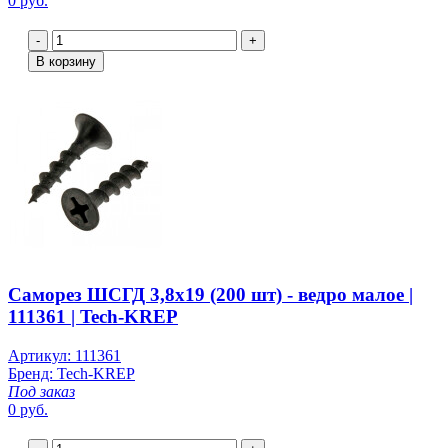
0 руб.
-
+
В корзину
Саморез ШСГД 3,8х19 (200 шт) - ведро малое |
111361 | Tech-KREP
Артикул: 111361
Бренд: Tech-KREP
Под заказ
0 руб.