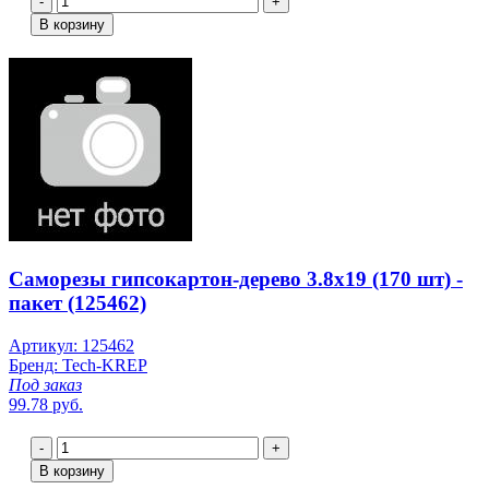
-
+
В корзину
Саморезы гипсокартон-дерево 3.8х19 (170 шт) -
пакет (125462)
Артикул: 125462
Бренд: Tech-KREP
Под заказ
99.78 руб.
-
+
В корзину