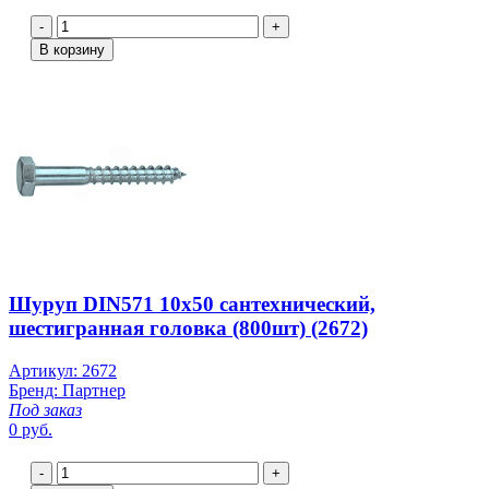
-
+
В корзину
Шуруп DIN571 10х50 сантехнический,
шестигранная головка (800шт) (2672)
Артикул: 2672
Бренд: Партнер
Под заказ
0 руб.
-
+