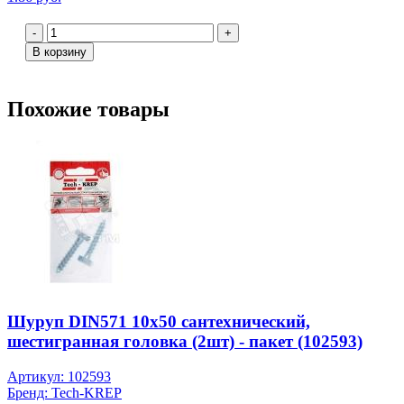
-
+
В корзину
Похожие товары
Шуруп DIN571 10х50 сантехнический,
шестигранная головка (2шт) - пакет (102593)
Артикул: 102593
Бренд: Tech-KREP