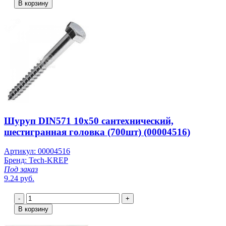
В корзину
Шуруп DIN571 10х50 сантехнический,
шестигранная головка (700шт) (00004516)
Артикул: 00004516
Бренд: Tech-KREP
Под заказ
9.24 руб.
-
+
В корзину