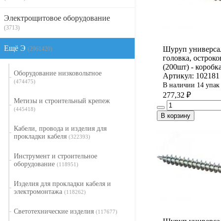
Электрощитовое оборудование
(3713)
Ещё Э
Шуруп универса
(2961420)
головка, острок
(200шт) - коробк
Оборудование низковольтное
Артикул: 102181
(474475)
В наличии 14 упак
277,32 ₽
Метизы и строительный крепеж
(445418)
В корзину
Кабели, провода и изделия для
прокладки кабеля
(322393)
Инструмент и строительное
оборудование
(118951)
Изделия для прокладки кабеля и
электромонтажа
(118262)
Светотехнические изделия
(117677)