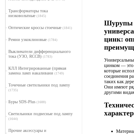
Трансформаторы тока
низковольтные
(1845)
Шурупы
Оптические кроссы стоечные
(1841)
универс
цинк: оп
Ремни узкоклиновые
(1784)
преимущ
Выключатели дифференциального
тока (УЗО, RCCB)
(1783)
Универсальны
цинком — это
КЛЛ Интегрированные (прямая
которые испол
замена ламп накаливани
(1749)
соединения ра
таких как дере
Точечные светильники под лампу
Они имеют ря
(1735)
другими вида
Буры SDS-Plus
(1688)
Техниче
характе
Светильники подвесные под лампу
(1644)
Прочие аксессуары и
Материа