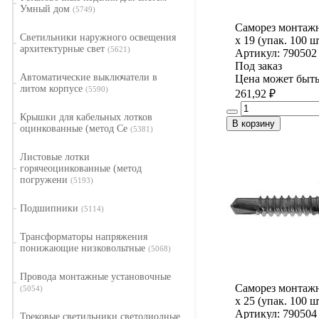
Умный дом
(5749)
Саморез монтажн
Светильники наружного освещения
x 19 (упак. 100 ш
архитектурные свет
(5621)
Артикул: 790502
Под заказ
Автоматические выключатели в
Цена может быть
литом корпусе
(5590)
261,92 ₽
Крышки для кабельных лотков
В корзину
оцинкованные (метод Се
(5381)
Листовые лотки
горячеоцинкованные (метод
погружени
(5193)
Подшипники
(5114)
Трансформаторы напряжения
понижающие низковольтные
(5068)
Провода монтажные установочные
Саморез монтажн
(5054)
x 25 (упак. 100 ш
Артикул: 790504
Трековые светильники светодиодные