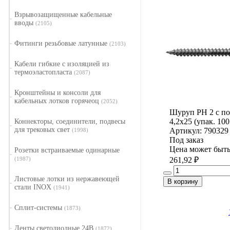
Взрывозащищенные кабельные
вводы
(2105)
Фитинги резьбовые латунные
(2103)
Кабели гибкие с изоляцией из
термоэластопласта
(2087)
Кронштейны и консоли для
кабельных лотков горячеоц
(2052)
Шуруп PH 2 с по
4,2x25 (упак. 100
Коннекторы, соединители, подвесы
для трековых свет
Артикул: 790329
(1998)
Под заказ
Цена может быть
Розетки встраиваемые одинарные
(1987)
261,92 ₽
Листовые лотки из нержавеющей
В корзину
стали INOX
(1941)
Сплит-системы
(1873)
Ленты светодиодные 24В
(1872)