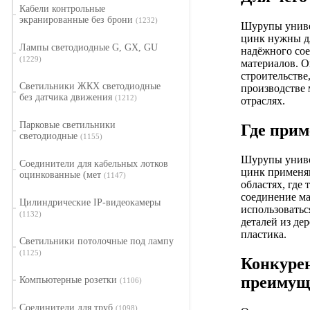
Кабели контрольные
экранированные без брони
(1232)
Шурупы униве
цинк нужны д
Лампы светодиодные G, GX, GU
надёжного со
(1229)
материалов. О
строительстве
Светильники ЖКХ светодиодные
производстве 
без датчика движения
(1212)
отраслях.
Парковые светильники
Где прим
светодиодные
(1155)
Шурупы униве
Соединители для кабельных лотков
цинк применя
оцинкованные (мет
(1147)
областях, где 
соединение ма
Цилиндрические IP-видеокамеры
использоватьс
(1132)
деталей из дер
пластика.
Светильники потолочные под лампу
(1125)
Конкуре
преимущ
Компьютерные розетки
(1106)
Соединители для труб
(1098)