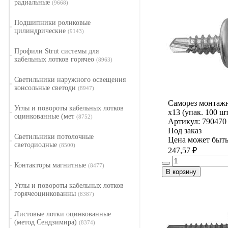
радиальные
(9668)
Подшипники роликовые
цилиндрические
(9143)
Профили Strut системы для
кабельных лотков горячео
(8963)
Светильники наружного освещения
консольные светоди
(8947)
Саморез монтажн
Углы и повороты кабельных лотков
х13 (упак. 100 шт
оцинкованные (мет
(8752)
Артикул: 790470
Под заказ
Светильники потолочные
Цена может быть
светодиодные
(8500)
247,57 ₽
Контакторы магнитные
(8477)
В корзину
Углы и повороты кабельных лотков
горячеоцинкованны
(8387)
Листовые лотки оцинкованные
(метод Сендзимира)
(8374)