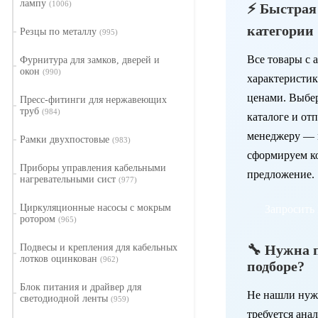
лампу
(1006)
⚡ Быстрая
категории
Резцы по металлу
(995)
Все товары с 
Фурнитура для замков, дверей и
окон
(990)
характеристи
ценами. Выбе
Пресс-фитинги для нержавеющих
труб
(984)
каталоге и отп
менеджеру — 
Рамки двухпостовые
(983)
сформируем к
Приборы управления кабельными
предложение.
нагревательными сист
(977)
Циркуляционные насосы с мокрым
Запросить
ротором
(965)
🔧 Нужна 
Подвесы и крепления для кабельных
лотков оцинкован
(962)
подборе?
Блок питания и драйвер для
Не нашли нуж
светодиодной ленты
(959)
требуется ана