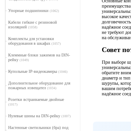
Основные кон
преимущества
Упорные подшипники
универсальны
(1062)
высокое качес
долговечност
Кабели гибкие с резиновой
надёжное соед
изоляцией
(1058)
не требуют до
на обслуживан
Комплекты для установки
оборудования в шкафах
(1057)
Совет по
Клеммные блоки зажимов на DIN-
рейку
(1049)
При выборе ш
универсальны
Купольные IP-видеокамеры
(1046)
обратите вним
диаметр и тип
шурупы, кото
Дополнительное оборудование для
пожарных извещател
вашим потребн
(1034)
надёжное соед
Розетки встраиваемые двойные
(1017)
Нулевые шины на DIN-рейку
(1007)
Настенные светильники (бра) под