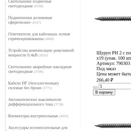
Светильники подвесные
светодиодные
(4196)
Подшипники роликовые
сферические
(4147)
Ответвители для кабельных лотков
горячеоцинкованны
(4006)
Устройства компенсации реактивной
Шуруп PH 2 с по
мощности 0.4кВ
(3924)
х19 (упак. 100 шт
Артикул: 790303
Светильники аварийные накладные
Под заказ
светодиодные
(3798)
Цена может быть
266,40 ₽
Кабели HF (безгалогеновые)
силовые без брони
(3771)
В корзину
Автоматические выключатели
дифференциального тока
(3758)
Конвекторы внутрипольные
(3603)
Аксессуары вспомогательные для