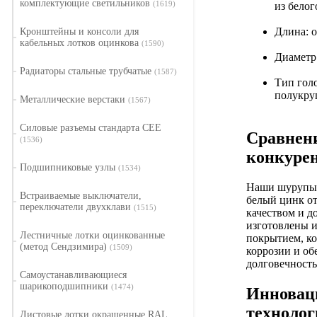
комплектующие светильников
(1619)
из белог
Длина: о
Кронштейны и консоли для
кабельных лотков оцинкова
(1590)
Диаметр:
Радиаторы стальные трубчатые
(1587)
Тип гол
полукруг
Металлические верстаки
(1567)
Силовые разъемы стандарта CEE
Сравнени
(1536)
конкуре
Подшипниковые узлы
(1534)
Наши шурупы
Встраиваемые выключатели,
белый цинк о
переключатели двухклави
(1515)
качеством и д
изготовлены и
Лестничные лотки оцинкованные
покрытием, ко
(метод Сендзимира)
(1509)
коррозии и об
долговечность
Самоустанавливающиеся
шарикоподшипники
(1474)
Инновац
технолог
Листовые лотки окрашенные RAL