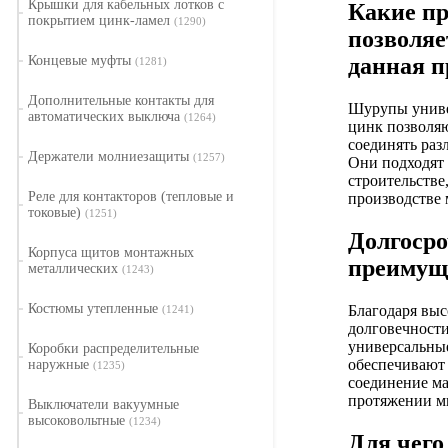
Крышки для кабельных лотков с
Какие п
покрытием цинк-ламел
(1290)
позволяе
данная п
Концевые муфты
(1281)
Дополнительные контакты для
Шурупы униве
автоматических выключа
(1264)
цинк позволя
соединять раз
Держатели молниезащиты
(1257)
Они подходят 
строительстве
Реле для контакторов (тепловые и
производстве 
токовые)
(1251)
Долгоср
Корпуса щитов монтажных
преимущ
металлических
(1243)
Костюмы утепленные
Благодаря выс
(1241)
долговечност
универсальны
Коробки распределительные
обеспечивают
наружные
(1235)
соединение ма
протяжении мн
Выключатели вакуумные
высоковольтные
(1234)
Для чего