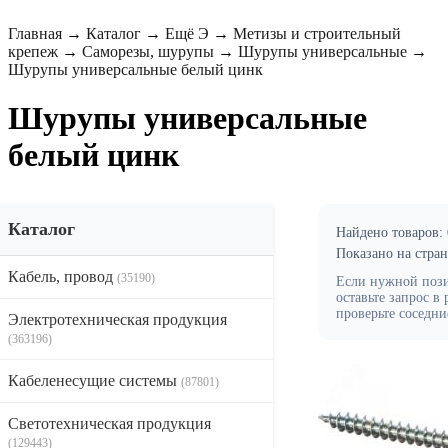
Главная
→
Каталог
→
Ещё Э
→
Метизы и строительный
крепеж
→
Саморезы, шурупы
→
Шурупы универсальные
→
Шурупы универсальные белый цинк
Шурупы универсальные
белый цинк
Каталог
Найдено товаров:
Показано на стра
Кабель, провод
(35190)
Если нужной пози
оставьте запрос в
проверьте соседни
Электротехническая продукция
(363196)
Кабеленесущие системы
(87801)
Светотехническая продукция
(129443)