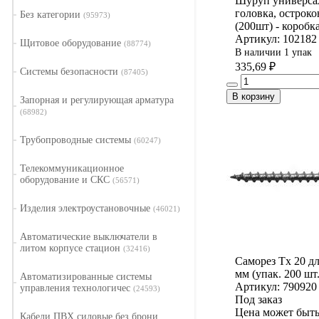
Шуруп универса
головка, острок
Без категории
(95973)
(200шт) - коробк
Артикул: 102182
Щитовое оборудование
(88774)
В наличии 1 упак
335,69 ₽
Системы безопасности
(87405)
В корзину
Запорная и регулирующая арматура
(68982)
Трубопроводные системы
(60247)
Телекоммуникационное
оборудование и СКС
(56571)
Изделия электроустановочные
(46021)
Автоматические выключатели в
литом корпусе стацион
(32416)
Саморез Tx 20 дл
мм (упак. 200 шт.
Автоматизированные системы
Артикул: 790920
управления технологичес
(24593)
Под заказ
Цена может быть
Кабели ПВХ силовые без брони