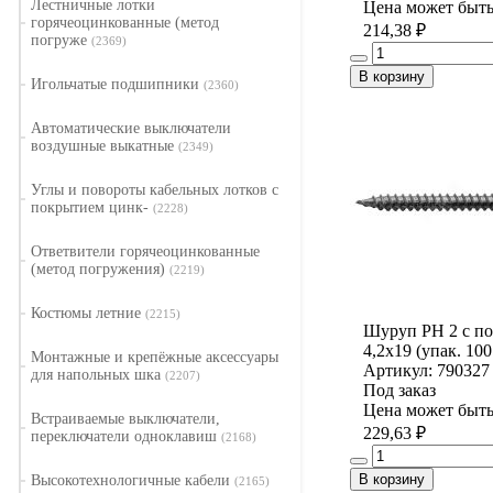
Лестничные лотки
Цена может быть
горячеоцинкованные (метод
214,38 ₽
погруже
(2369)
В корзину
Игольчатые подшипники
(2360)
Автоматические выключатели
воздушные выкатные
(2349)
Углы и повороты кабельных лотков с
покрытием цинк-
(2228)
Ответвители горячеоцинкованные
(метод погружения)
(2219)
Костюмы летние
(2215)
Шуруп PH 2 с по
4,2x19 (упак. 100
Монтажные и крепёжные аксессуары
Артикул: 790327
для напольных шка
(2207)
Под заказ
Цена может быть
Встраиваемые выключатели,
229,63 ₽
переключатели одноклавиш
(2168)
В корзину
Высокотехнологичные кабели
(2165)