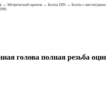
ж
→
Метрический крепеж
→
Болты DIN
→
Болты с шестигранно
208)
ная голова полная резьба оцин