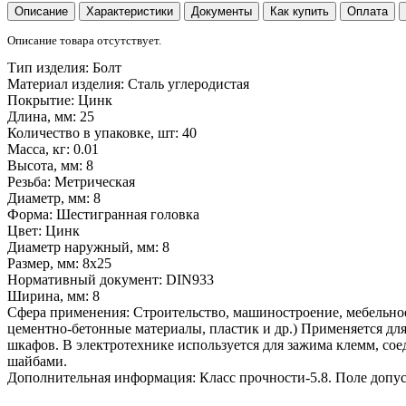
Описание
Характеристики
Документы
Как купить
Оплата
Описание товара отсутствует.
Тип изделия:
Болт
Материал изделия:
Сталь углеродистая
Покрытие:
Цинк
Длина, мм:
25
Количество в упаковке, шт:
40
Масса, кг:
0.01
Высота, мм:
8
Резьба:
Метрическая
Диаметр, мм:
8
Форма:
Шестигранная головка
Цвет:
Цинк
Диаметр наружный, мм:
8
Размер, мм:
8x25
Нормативный документ:
DIN933
Ширина, мм:
8
Сфера применения:
Строительство, машиностроение, мебельное
цементно-бетонные материалы, пластик и др.) Применяется дл
шкафов. В электротехнике используется для зажима клемм, сое
шайбами.
Дополнительная информация:
Класс прочности-5.8. Поле допу