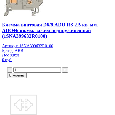
Клемма винтовая D6/8.ADO.RS 2.5 кв. мм.
ADO+6 кв.мм. зажим подпружиненный
(1SNA399632R0100)
Артикул: 1SNA399632R0100
Бренд: ABB
Под заказ
0 руб.
-
+
В корзину