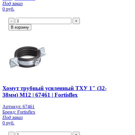
Под заказ
0 руб.
-
+
В корзину
Хомут трубный усиленный ТХУ 1" (32-
38мм) М12 | 67461 | Fortisflex
Артикул: 67461
Бренд: Fortisflex
Под заказ
0 руб.
-
+