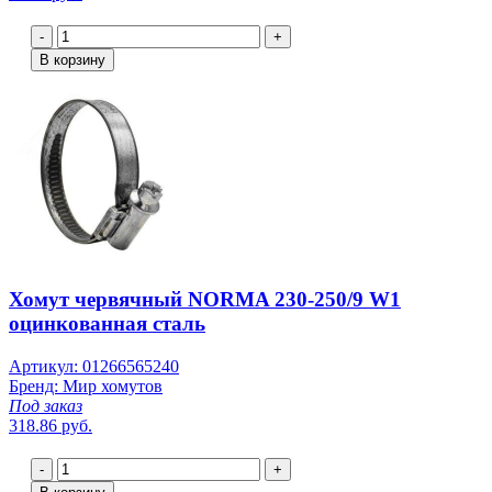
-
+
В корзину
Хомут червячный NORMA 230-250/9 W1
оцинкованная сталь
Артикул: 01266565240
Бренд: Мир хомутов
Под заказ
318.86 руб.
-
+