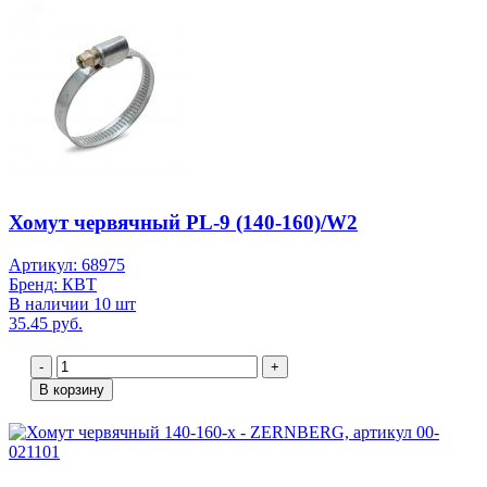
Хомут червячный PL-9 (140-160)/W2
Артикул: 68975
Бренд: КВТ
В наличии 10 шт
35.45 руб.
-
+
В корзину