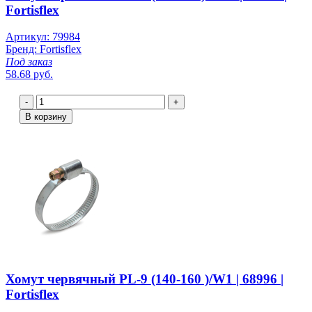
Fortisflex
Артикул: 79984
Бренд: Fortisflex
Под заказ
58.68 руб.
-
+
В корзину
Хомут червячный PL-9 (140-160 )/W1 | 68996 |
Fortisflex