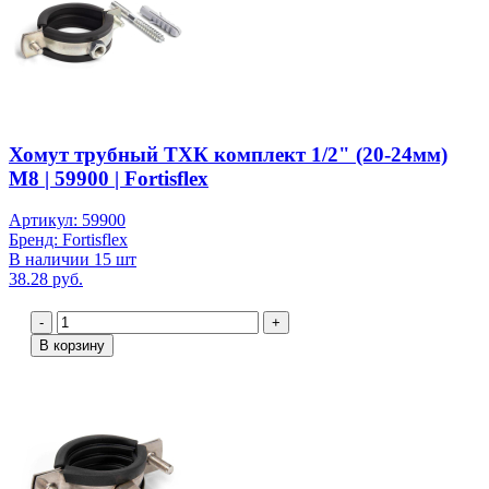
Хомут трубный ТХК комплект 1/2" (20-24мм)
М8 | 59900 | Fortisflex
Артикул: 59900
Бренд: Fortisflex
В наличии 15 шт
38.28 руб.
-
+
В корзину