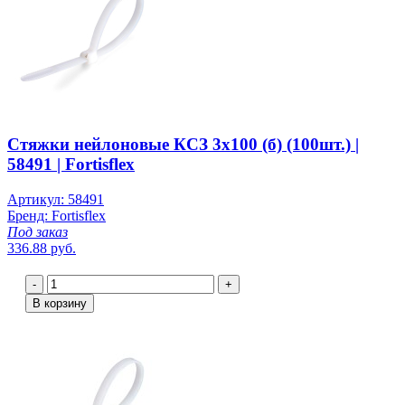
Стяжки нейлоновые КСЗ 3х100 (б) (100шт.) |
58491 | Fortisflex
Артикул: 58491
Бренд: Fortisflex
Под заказ
336.88 руб.
-
+
В корзину