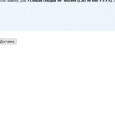
или замену для
Угловая секция 90° 60x400 (LBI 90 640 VS FS)
,
Доставка