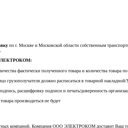
авку
по г. Москве и Московской области собственным транспортом
.
м ЭЛЕКТРОКОМ:
личества фактически полученного товара и количества товара п
лицо грузополучателя должно расписаться в товарной накладной
одпись, расшифровку подписи и печать/доверенность организа
 товара производиться не будет
ортных компаний. Компания ООО ЭЛЕКТРОКОМ доставит Ваш това