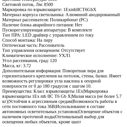
Световой поток, Лм:
8500
Маркировка по взрывозащите:
1ExmbIICT6GbX
Материал корпуса светильника:
Алюминий анодированный
Материал рассеивателя:
Поликарбонат (PC)
Наличие блока аварийного питания:
Нет
Пускорегулирующая аппаратура:
В комплекте
Тип ПРА:
LED драйвер с управлением по току
Способ монтажа:
На лиру
Оптическая часть:
Рассеиватель
Тип управления освещением:
Отсутствует
Климатическое исполнение:
УХЛ1
Угол рассеивания, град:
120
Масса, кг:
3.72
Дополнительная информация:
Поворотная лира для
горизонтального крепления на потолок, стены, балки. Имеет
возможность регулировки угла наклона к опорной
поверхности от 0 до 180 градусов c шагом 10.
Преимущества:
Класс взрывозащиты 1Ex|Маркировка
взрывозащиты 1Ex mb IIC T6 Gb X|Малая масса (не более 5.7
кг)|Устойчив к агрессивным средам|Возможность работы в
сети постоянного тока 36В|Использование в составе
автономных осветительных установок|Освещение объектов с
наличием проточной воды|Оптимальный выбор для
освещения любых объектов, кроме шахт