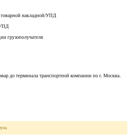
о товарной накладной/УПД
/УПД
ции грузополучателя
р до терминала транспортной компании по г. Москва.
уза.