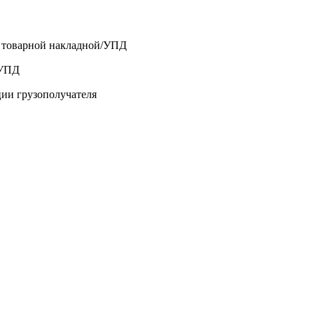
о товарной накладной/УПД
/УПД
ции грузополучателя