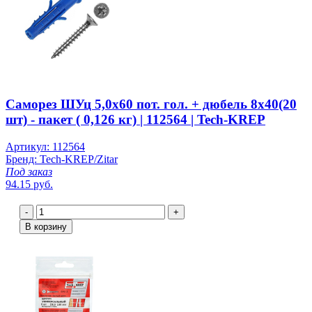
Саморез ШУц 5,0х60 пот. гол. + дюбель 8х40(20
шт) - пакет ( 0,126 кг) | 112564 | Tech-KREP
Артикул: 112564
Бренд: Tech-KREP/Zitar
Под заказ
94.15 руб.
-
+
В корзину