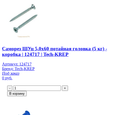
Саморез ШУц 5,0х60 потайная головка (5 кг) -
коробка | 124717 | Tech-KREP
Артикул: 124717
Бренд: Tech-KREP
Под заказ
0 руб.
-
+
В корзину