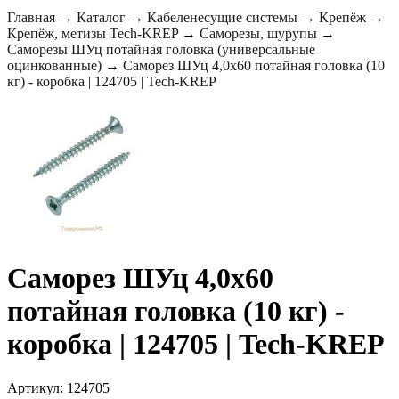
Главная
→
Каталог
→
Кабеленесущие системы
→
Крепёж
→
Крепёж, метизы Tech-KREP
→
Саморезы, шурупы
→
Саморезы ШУц потайная головка (универсальные
оцинкованные)
→
Саморез ШУц 4,0х60 потайная головка (10
кг) - коробка | 124705 | Tech-KREP
Саморез ШУц 4,0х60
потайная головка (10 кг) -
коробка | 124705 | Tech-KREP
Артикул: 124705