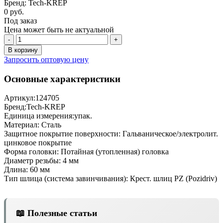
Бренд: Tech-KREP
0 руб.
Под заказ
Цена может быть не актуальной
-
+
В корзину
Запросить оптовую цену
Основные характеристики
Артикул:
124705
Бренд:
Tech-KREP
Единица измерения:
упак.
Материал:
Сталь
Защитное покрытие поверхности:
Гальваническое/электролит.
цинковое покрытие
Форма головки:
Потайная (утопленная) головка
Диаметр резьбы:
4 мм
Длина:
60 мм
Тип шлица (система завинчивания):
Крест. шлиц PZ (Pozidriv)
📖 Полезные статьи