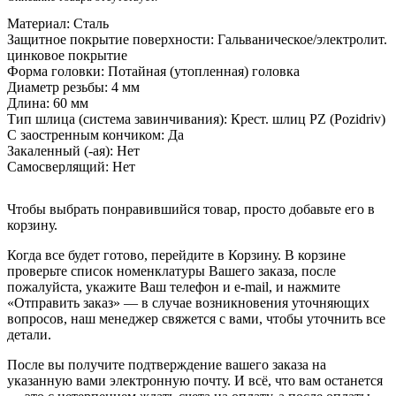
Материал:
Сталь
Защитное покрытие поверхности:
Гальваническое/электролит.
цинковое покрытие
Форма головки:
Потайная (утопленная) головка
Диаметр резьбы:
4 мм
Длина:
60 мм
Тип шлица (система завинчивания):
Крест. шлиц PZ (Pozidriv)
С заостренным кончиком:
Да
Закаленный (-ая):
Нет
Самосверлящий:
Нет
Чтобы выбрать понравившийся товар, просто добавьте его в
корзину.
Когда все будет готово, перейдите в Корзину. В корзине
проверьте список номенклатуры Вашего заказа, после
пожалуйста, укажите Ваш телефон и e-mail, и нажмите
«Отправить заказ» — в случае возникновения уточняющих
вопросов, наш менеджер свяжется с вами, чтобы уточнить все
детали.
После вы получите подтверждение вашего заказа на
указанную вами электронную почту. И всё, что вам останется