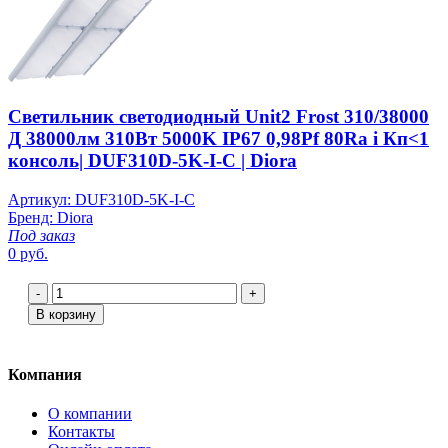
Светильник светодиодный Unit2 Frost 310/38000
Д 38000лм 310Вт 5000K IP67 0,98Pf 80Ra i Кп<1
консоль| DUF310D-5K-I-C | Diora
Артикул: DUF310D-5K-I-C
Бренд: Diora
Под заказ
0 руб.
-
+
В корзину
Компания
О компании
Контакты