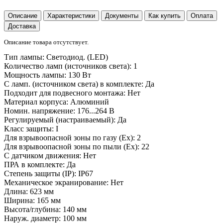
Описание
Характеристики
Документы
Как купить
Оплата
Доставка
Описание товара отсутствует.
Тип лампы:
Светодиод. (LED)
Количество ламп (источников света):
1
Мощность лампы:
130 Вт
С ламп. (источником света) в комплекте:
Да
Подходит для подвесного монтажа:
Нет
Материал корпуса:
Алюминий
Номин. напряжение:
176...264 В
Регулируемый (настраиваемый):
Да
Класс защиты:
I
Для взрывоопасной зоны по газу (Ex):
2
Для взрывоопасной зоны по пыли (Ex):
22
С датчиком движения:
Нет
ПРА в комплекте:
Да
Степень защиты (IP):
IP67
Механическое экранирование:
Нет
Длина:
623 мм
Ширина:
165 мм
Высота/глубина:
140 мм
Наруж. диаметр:
100 мм