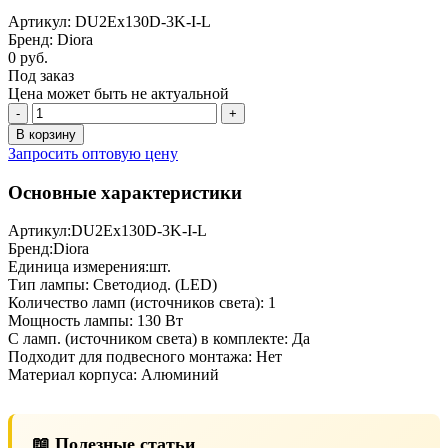
Артикул: DU2Ex130D-3K-I-L
Бренд: Diora
0 руб.
Под заказ
Цена может быть не актуальной
-
+
В корзину
Запросить оптовую цену
Основные характеристики
Артикул:
DU2Ex130D-3K-I-L
Бренд:
Diora
Единица измерения:
шт.
Тип лампы:
Светодиод. (LED)
Количество ламп (источников света):
1
Мощность лампы:
130 Вт
С ламп. (источником света) в комплекте:
Да
Подходит для подвесного монтажа:
Нет
Материал корпуса:
Алюминий
📖 Полезные статьи