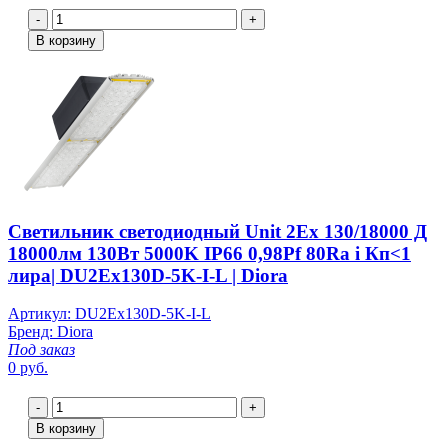
-
+
В корзину
Светильник светодиодный Unit 2Ex 130/18000 Д
18000лм 130Вт 5000K IP66 0,98Pf 80Ra i Кп<1
лира| DU2Ex130D-5K-I-L | Diora
Артикул: DU2Ex130D-5K-I-L
Бренд: Diora
Под заказ
0 руб.
-
+
В корзину