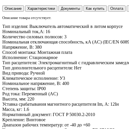
Описание
Характеристики
Документы
Как купить
Оплата
Описание товара отсутствует.
Тип изделия:
Выключатель автоматический в литом корпусе
Номинальный ток,А:
16
Количество силовых полюсов:
3
Номинальная отключающая способность, кA (AC) (IEC/EN 6089
Напряжение, В:
380
Способ монтажа:
Монтажная плата
Исполнение:
Стационарное
Тип расцепителя:
Электромагнитный с гидравлическим замедл
Тип дополнительного расцепителя:
Нет
Вид привода:
Ручной
Климатическое исполнение:
У3
Номинальное напряжение, В:
400
Степень защиты:
IP00
Род тока:
Переменный (AC)
Высота, мм:
220
Уставка срабатывания магнитного расцепителя Im, А:
12Iн
Масса, кг:
1.6
Нормативный документ:
ГОСТ P 50030.2-2010
Крепление:
Винтовое
Диапазон рабочих температур:
от -40 до +60