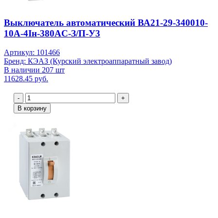
Выключатель автоматический ВА21-29-340010-
10А-4Iн-380AC-З/П-У3
Артикул: 101466
Бренд: КЭАЗ (Курский электроаппаратный завод)
В наличии 207 шт
11628.45 руб.
-
+
В корзину