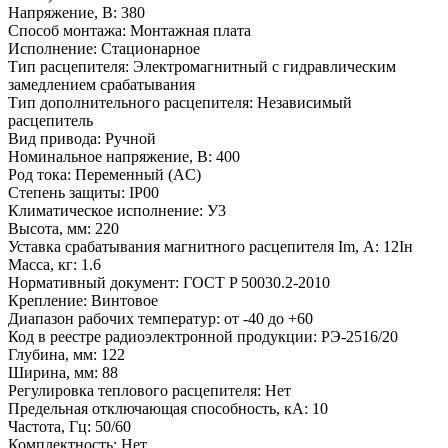
Напряжение, В:
380
Способ монтажа:
Монтажная плата
Исполнение:
Стационарное
Тип расцепителя:
Электромагнитный с гидравлическим
замедлением срабатывания
Тип дополнительного расцепителя:
Независимый
расцепитель
Вид привода:
Ручной
Номинальное напряжение, В:
400
Род тока:
Переменный (AC)
Степень защиты:
IP00
Климатическое исполнение:
У3
Высота, мм:
220
Уставка срабатывания магнитного расцепителя Im, А:
12Iн
Масса, кг:
1.6
Нормативный документ:
ГОСТ P 50030.2-2010
Крепление:
Винтовое
Диапазон рабочих температур:
от -40 до +60
Код в реестре радиоэлектронной продукции:
РЭ-2516/20
Глубина, мм:
122
Ширина, мм:
88
Регулировка теплового расцепителя:
Нет
Предельная отключающая способность, кA:
10
Частота, Гц:
50/60
Комплектность:
Нет