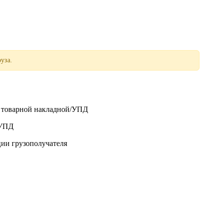
уза.
о товарной накладной/УПД
/УПД
ции грузополучателя