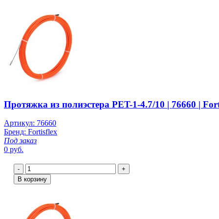
Протяжка из полиэстера PET-1-4.7/10 | 76660 | Fort
Артикул: 76660
Бренд: Fortisflex
Под заказ
0 руб.
-
+
В корзину