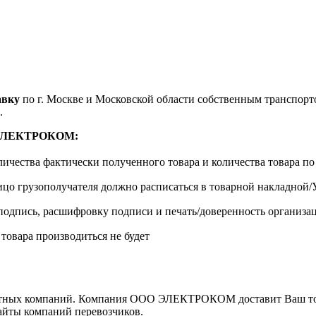
авку
по г. Москве и Московской области собственным транспортом
.
м ЭЛЕКТРОКОМ:
личества фактически полученного товара и количества товара п
лицо грузополучателя должно расписаться в товарной накладной
одпись, расшифровку подписи и печать/доверенность организа
 товара производиться не будет
ортных компаний. Компания ООО ЭЛЕКТРОКОМ доставит Ваш това
сайты компаний перевозчиков.