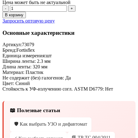
Цена может быть не актуальной
-
+
В корзину
Запросить оптовую цену
Основные характеристики
Артикул:
73079
Бренд:
Fortisflex
Единица измерения:
шт
Ширина ленты:
2.3 мм
Длина ленты:
320 мм
Материал:
Пластик
Не содержит (без) галогенов:
Да
Цвет:
Синий
Стойкость к УФ-излучению согл. ASTM D6779:
Нет
📖 Полезные статьи
🛡️ Как выбрать УЗО и дифавтомат
📘 ТР ТС 004/2011