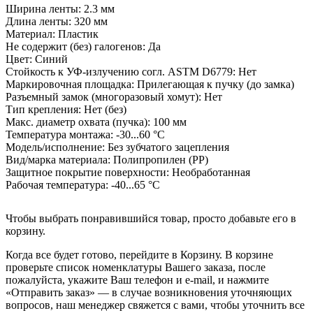
Ширина ленты:
2.3 мм
Длина ленты:
320 мм
Материал:
Пластик
Не содержит (без) галогенов:
Да
Цвет:
Синий
Стойкость к УФ-излучению согл. ASTM D6779:
Нет
Маркировочная площадка:
Прилегающая к пучку (до замка)
Разъемный замок (многоразовый хомут):
Нет
Тип крепления:
Нет (без)
Макс. диаметр охвата (пучка):
100 мм
Температура монтажа:
-30...60 °C
Модель/исполнение:
Без зубчатого зацепления
Вид/марка материала:
Полипропилен (РР)
Защитное покрытие поверхности:
Необработанная
Рабочая температура:
-40...65 °C
Чтобы выбрать понравившийся товар, просто добавьте его в
корзину.
Когда все будет готово, перейдите в Корзину. В корзине
проверьте список номенклатуры Вашего заказа, после
пожалуйста, укажите Ваш телефон и e-mail, и нажмите
«Отправить заказ» — в случае возникновения уточняющих
вопросов, наш менеджер свяжется с вами, чтобы уточнить все