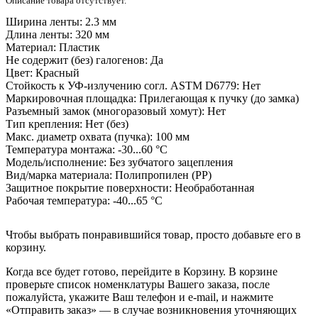
Описание товара отсутствует.
Ширина ленты:
2.3 мм
Длина ленты:
320 мм
Материал:
Пластик
Не содержит (без) галогенов:
Да
Цвет:
Красный
Стойкость к УФ-излучению согл. ASTM D6779:
Нет
Маркировочная площадка:
Прилегающая к пучку (до замка)
Разъемный замок (многоразовый хомут):
Нет
Тип крепления:
Нет (без)
Макс. диаметр охвата (пучка):
100 мм
Температура монтажа:
-30...60 °C
Модель/исполнение:
Без зубчатого зацепления
Вид/марка материала:
Полипропилен (РР)
Защитное покрытие поверхности:
Необработанная
Рабочая температура:
-40...65 °C
Чтобы выбрать понравившийся товар, просто добавьте его в
корзину.
Когда все будет готово, перейдите в Корзину. В корзине
проверьте список номенклатуры Вашего заказа, после
пожалуйста, укажите Ваш телефон и e-mail, и нажмите
«Отправить заказ» — в случае возникновения уточняющих